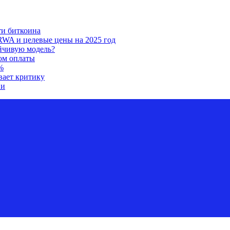
ти биткоина
RWA и целевые цены на 2025 год
ойчивую модель?
ом оплаты
%
вает критику
ии