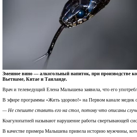
Змеиное вино — алкогольный напиток, при производстве ко
Вьетнаме, Китае и Таиланде.
Врач и телеведущий Елена Малышева заявила, что его употребл
В эфире программы «Жить здорово!» на Первом канале медик от
— Не спешите ставить его на стол, потому что описаны случа
Коагулопатией называют нарушение работы свертывающей систе
В качестве примера Малышева привела историю мужчины, кото