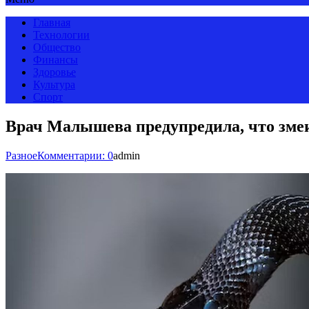
Главная
Технологии
Общество
Финансы
Здоровье
Культура
Спорт
Врач Малышева предупредила, что змеи
Разное
Комментарии: 0
admin