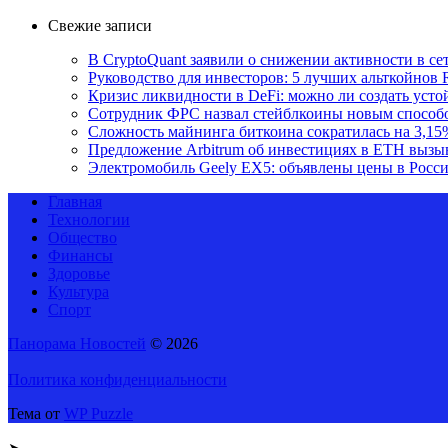
Свежие записи
В CryptoQuant заявили о снижении активности в се
Руководство для инвесторов: 5 лучших альткойнов 
Кризис ликвидности в DeFi: можно ли создать уст
Сотрудник ФРС назвал стейблкоины новым способ
Сложность майнинга биткоина сократилась на 3,15
Предложение Arbitrum об инвестициях в ETH вызы
Электромобиль Geely EX5: объявлены цены в Росс
Главная
Технологии
Общество
Финансы
Здоровье
Культура
Спорт
Панорама Новостей
© 2026
Политика конфиденциальности
Тема от
WP Puzzle