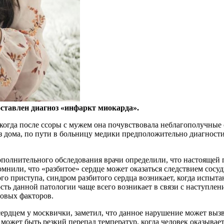
тавлен диагноз «инфаркт миокарда».
огда после ссоры с мужем она почувствовала неблагополучные 
из дома, по пути в больницу медики предположительно диагност
полнительного обследования врачи определили, что настоящей
мнили, что «разбитое» сердце может оказаться следствием сосу
о приступа, синдром разбитого сердца возникает, когда испыта
ть данной патологии чаще всего возникает в связи с наступлен
овых факторов.
ердцем у москвички, заметил, что данное нарушение может вызв
то может быть резкий перепад температур, когда человек оказыв