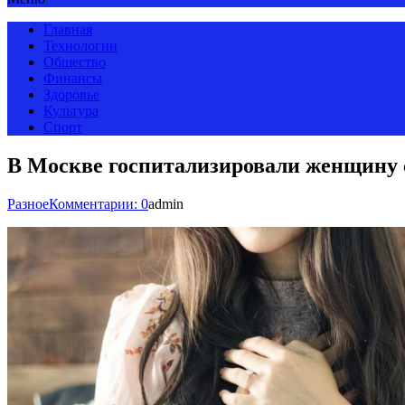
Главная
Технологии
Общество
Финансы
Здоровье
Культура
Спорт
В Москве госпитализировали женщину с
Разное
Комментарии: 0
admin