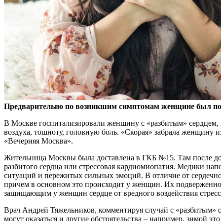
Предварительно по возникшим симптомам женщине был пос
В Москве госпитализировали женщину с «разбитым» сердцем, к
воздуха, тошноту, головную боль. «Скорая» забрала женщину 
«Вечерняя Москва».
Жительница Москвы была доставлена в ГКБ №15. Там после до
разбитого сердца или стрессовая кардиомиопатия. Медики напо
ситуаций и пережитых сильных эмоций. В отличие от сердечног
причем в основном это происходит у женщин. Их подверженнос
защищающим у женщин сердце от вредного воздействия стресс
Врач Андрей Тяжельников, комментируя случай с «разбитым» с
могут оказаться и другие обстоятельства – например, зимой э