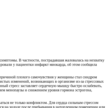
симптомы. В частности, пострадавшая жаловалась на нехватку
ировали у пациентки инфаркт миокарда, об этом сообщила
 причиной плохого самочувствия у женщины стал синдром
дистых изменений, возникающих в организме из-за стрессовых
нный стресс заставляет сердечную мышцу быстро ослабевать,
ием менопаузы и снижением уровня гормона эстрогена,
аться не только конфликтом. Для сердца сильным стрессом
ается на холоде после пребывания в натопленном помещении или