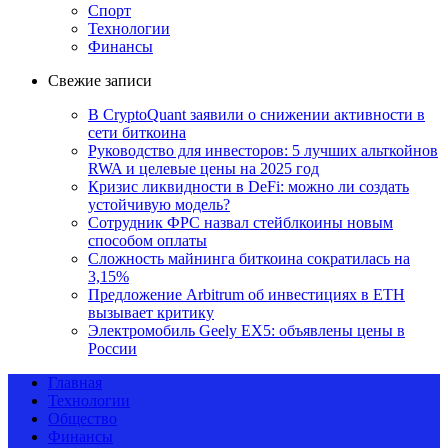
Спорт
Технологии
Финансы
Свежие записи
В CryptoQuant заявили о снижении активности в
сети биткоина
Руководство для инвесторов: 5 лучших альткойнов
RWA и целевые цены на 2025 год
Кризис ликвидности в DeFi: можно ли создать
устойчивую модель?
Сотрудник ФРС назвал стейблкоины новым
способом оплаты
Сложность майнинга биткоина сократилась на
3,15%
Предложение Arbitrum об инвестициях в ETH
вызывает критику
Электромобиль Geely EX5: объявлены цены в
России
Главная
Технологии
Общество
Финансы