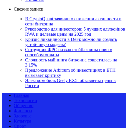
Свежие записи
В CryptoQuant заявили о снижении активности в
сети биткоина
Руководство для инвесторов: 5 лучших альткойнов
RWA и целевые цены на 2025 год
Кризис ликвидности в DeFi: можно ли создать
устойчивую модель?
Сотрудник ФРС назвал стейблкоины новым
способом оплаты
Сложность майнинга биткоина сократилась на
3,15%
Предложение Arbitrum об инвестициях в ETH
вызывает критику
Электромобиль Geely EX5: объявлены цены в
России
Главная
Технологии
Общество
Финансы
Здоровье
Культура
Спорт