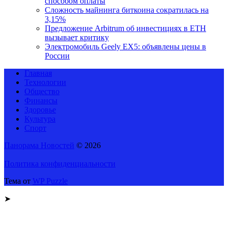
способом оплаты
Сложность майнинга биткоина сократилась на
3,15%
Предложение Arbitrum об инвестициях в ETH
вызывает критику
Электромобиль Geely EX5: объявлены цены в
России
Главная
Технологии
Общество
Финансы
Здоровье
Культура
Спорт
Панорама Новостей
© 2026
Политика конфиденциальности
Тема от
WP Puzzle
➤