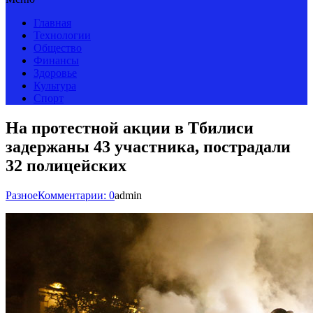
Главная
Технологии
Общество
Финансы
Здоровье
Культура
Спорт
На протестной акции в Тбилиси
задержаны 43 участника, пострадали
32 полицейских
Разное
Комментарии: 0
admin