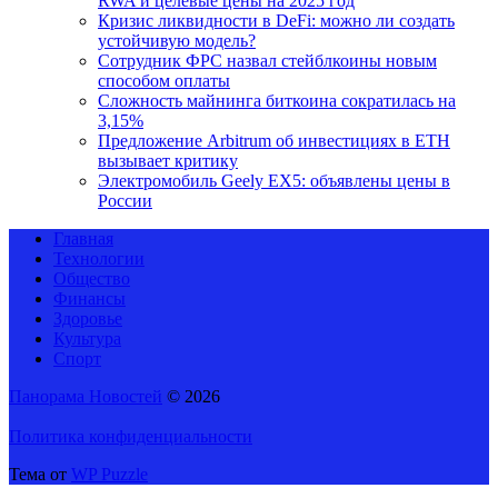
RWA и целевые цены на 2025 год
Кризис ликвидности в DeFi: можно ли создать
устойчивую модель?
Сотрудник ФРС назвал стейблкоины новым
способом оплаты
Сложность майнинга биткоина сократилась на
3,15%
Предложение Arbitrum об инвестициях в ETH
вызывает критику
Электромобиль Geely EX5: объявлены цены в
России
Главная
Технологии
Общество
Финансы
Здоровье
Культура
Спорт
Панорама Новостей
© 2026
Политика конфиденциальности
Тема от
WP Puzzle