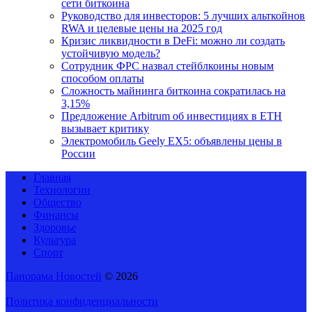
сети биткоина
Руководство для инвесторов: 5 лучших альткойнов
RWA и целевые цены на 2025 год
Кризис ликвидности в DeFi: можно ли создать
устойчивую модель?
Сотрудник ФРС назвал стейблкоины новым
способом оплаты
Сложность майнинга биткоина сократилась на
3,15%
Предложение Arbitrum об инвестициях в ETH
вызывает критику
Электромобиль Geely EX5: объявлены цены в
России
Главная
Технологии
Общество
Финансы
Здоровье
Культура
Спорт
Панорама Новостей
© 2026
Политика конфиденциальности