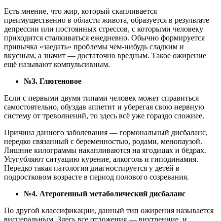
Есть мнение, что жир, который скапливается
преимущественно в области живота, образуется в результате
депрессии или постоянных стрессов, с которыми человеку
приходится сталкиваться ежедневно. Обычно формируется
привычка «заедать» проблемы чем-нибудь сладким и
вкусным, а значит — достаточно вредным. Такое ожирение
ещё называют компульсивным.
№3. Глютеновое
Если с первыми двумя типами человек может справиться
самостоятельно, обуздав аппетит и уберегая свою нервную
систему от треволнений, то здесь всё уже гораздо сложнее.
Причина данного заболевания — гормональный дисбаланс,
нередко связанный с беременностью, родами, менопаузой.
Лишние килограммы накапливаются на ягодицах и бёдрах.
Усугубляют ситуацию курение, алкоголь и гиподинамия.
Нередко такая патология диагностируется у детей в
подростковом возрасте в период полового созревания.
№4. Атерогенный метаболический дисбаланс
По другой классификации, данный тип ожирения называется
висцеральным. Здесь все отложения — внутренние, и