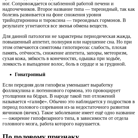
ног. Сопровождается ослабленной работой печени и
надпочечников. Второе название типа — тиреоидный, так как
болезнь развивается на фоне снижения уровня
трийодтиронина и тироксина — тиреоидных гормонов. В
результате угнетаются все звенья обмена веществ.
Для данной патологии не характерны периодическая жажда,
повышенный аппетит, полиурия или нарушение сна. Но при
этом отмечаются симптомы гипотиреоза: слабость, плохая
память, отёчность, снижение аппетита, запоры, метеоризм,
сухая кожа, зябкость в конечностях, одышка при ходьбе,
ломкость и выпадение волос, боль в сердце и за грудиной.
Гонатропный
Если передняя доля гипофиза уменьшает выработку
фолликулина и лютеинового гормона, это провоцирует
утолщения на бёдрах. В народе такой тип отложений
называется «галифе». Обычно это наблюдается у подростков в
период полового созревания из-за недостаточного развития
яичников (яичек). Такое заболевание имеет ещё одно название
— ожирение гипофизарного типа, в зависимости от отдела
головного мозга, работа которого нарушается.
По половому признаку