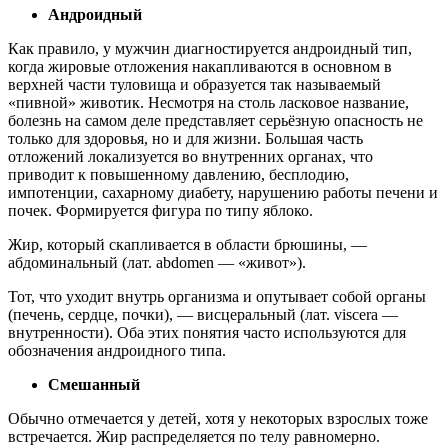
Андроидный
Как правило, у мужчин диагностируется андроидный тип,
когда жировые отложения накапливаются в основном в
верхней части туловища и образуется так называемый
«пивной» животик. Несмотря на столь ласковое название,
болезнь на самом деле представляет серьёзную опасность не
только для здоровья, но и для жизни. Большая часть
отложений локализуется во внутренних органах, что
приводит к повышенному давлению, бесплодию,
импотенции, сахарному диабету, нарушению работы печени и
почек. Формируется фигура по типу яблоко.
Жир, который скапливается в области брюшины, —
абдоминальный (лат. abdomen — «живот»).
Тот, что уходит внутрь организма и опутывает собой органы
(печень, сердце, почки), — висцеральный (лат. viscera —
внутренности). Оба этих понятия часто используются для
обозначения андроидного типа.
Смешанный
Обычно отмечается у детей, хотя у некоторых взрослых тоже
встречается. Жир распределяется по телу равномерно.