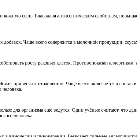
и кожную сыпь. Благодаря антисептическим свойствам, повышает
добавок. Чаще всего содержится в молочной продукции, соусах,
обствовать росту раковых клеток. Противопоказан аллергикам, 
 Может привести к отравлению. Чаще всего включается в состав 
о человека.
 пользе для организма ещё ведутся. Одни учёные считают, что да
ослого человека.
о в виноделии и пивоварении. Вызывает сильные аллергические