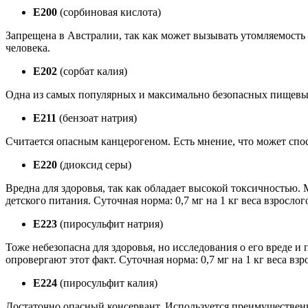
Е200
(сорбиновая кислота)
Запрещена в Австралии, так как может вызывать утомляемость 
человека.
Е202
(сорбат калия)
Одна из самых популярных и максимально безопасных пищевых 
Е211
(бензоат натрия)
Считается опасным канцерогеном. Есть мнение, что может спос
Е220
(диоксид серы)
Вредна для здоровья, так как обладает высокой токсичностью.
детского питания. Суточная норма: 0,7 мг на 1 кг веса взрослог
Е223
(пиросульфит натрия)
Тоже небезопасна для здоровья, но исследования о его вреде и
опровергают этот факт. Суточная норма: 0,7 мг на 1 кг веса взр
Е224
(пиросульфит калия)
Достаточно опасный консервант. Используется преимущественн