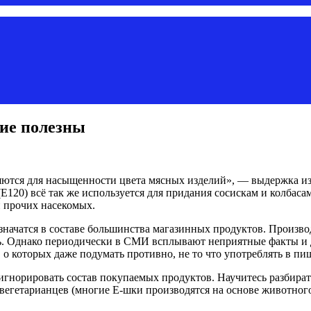
кие полезны
ются для насыщенности цвета мясных изделий», — выдержка из
Е120) всё так же используется для придания сосискам и колбаса
и прочих насекомых.
начатся в составе большинства магазинных продуктов. Производ
ь. Однако периодически в СМИ всплывают неприятные факты и д
 о которых даже подумать противно, не то что употреблять в пи
т игнорировать состав покупаемых продуктов. Научитесь разбира
 вегетарианцев (многие Е-шки производятся на основе животног