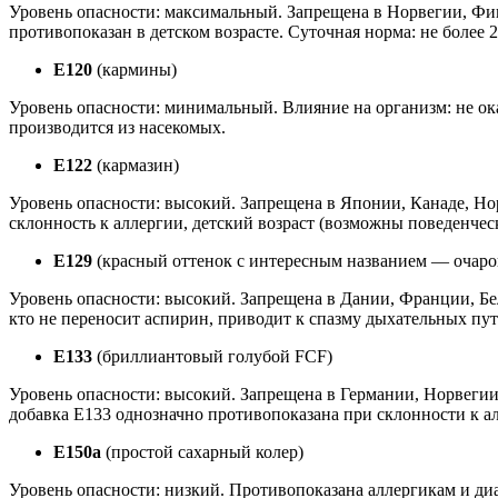
Уровень опасности: максимальный. Запрещена в Норвегии, Фин
противопоказан в детском возрасте. Суточная норма: не более 2,
Е120
(кармины)
Уровень опасности: минимальный. Влияние на организм: не ока
производится из насекомых.
Е122
(кармазин)
Уровень опасности: высокий. Запрещена в Японии, Канаде, Но
склонность к аллергии, детский возраст (возможны поведенчески
Е129
(красный оттенок с интересным названием — очар
Уровень опасности: высокий. Запрещена в Дании, Франции, Б
кто не переносит аспирин, приводит к спазму дыхательных пут
Е133
(бриллиантовый голубой FCF)
Уровень опасности: высокий. Запрещена в Германии, Норвегии
добавка Е133 однозначно противопоказана при склонности к алл
Е150а
(простой сахарный колер)
Уровень опасности: низкий. Противопоказана аллергикам и диа