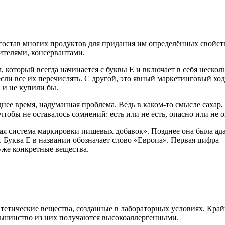
остав многих продуктов для придания им определённых свойств
ителями, консервантами.
, который всегда начинается с буквы Е и включает в себя неско
сли все их перечислять. С другой, это явный маркетинговый ход
 и не купили бы.
ее время, надуманная проблема. Ведь в каком-то смысле сахар, со
 чтобы не оставалось сомнений: есть или не есть, опасно или не 
кая система маркировки пищевых добавок». Позднее она была а
ква Е в названии обозначает слово «Европа». Первая цифра — 
уже конкретные вещества.
етические вещества, созданные в лабораторных условиях. Край
льшинство из них получаются высокоаллергенными.