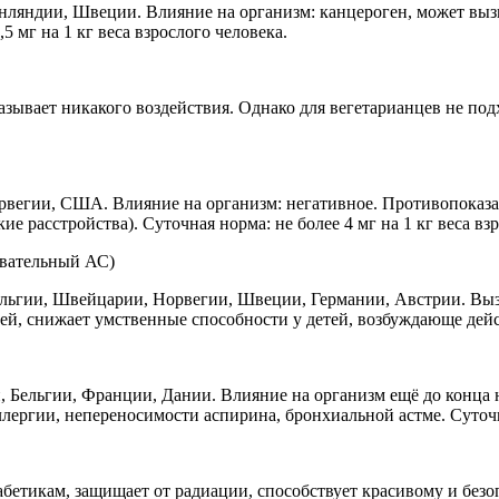
ляндии, Швеции. Влияние на организм: канцероген, может вызы
5 мг на 1 кг веса взрослого человека.
зывает никакого воздействия. Однако для вегетарианцев не под
рвегии, США. Влияние на организм: негативное. Противопоказа
е расстройства). Суточная норма: не более 4 мг на 1 кг веса вз
овательный АС)
ельгии, Швейцарии, Норвегии, Швеции, Германии, Австрии. Выз
ей, снижает умственные способности у детей, возбуждающе дейс
, Бельгии, Франции, Дании. Влияние на организм ещё до конца
ергии, непереносимости аспирина, бронхиальной астме. Суточная
бетикам, защищает от радиации, способствует красивому и безоп