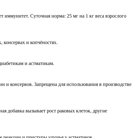
 иммунитет. Суточная норма: 25 мг на 1 кг веса взрослого
 консервах и копчёностях.
диабетикам и астматикам.
вин и консервов. Запрещена для использования в производстве
нная добавка вызывает рост раковых клеток, другие
 реакции и приступы удушья у астматиков.