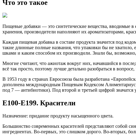
Что это такое
Пищевые добавки — это синтетические вещества, вводимые в с
хранения, производители наполняют их ароматизаторами, крас
Каждая пищевая добавка в составе продукта значится под кодом
такие длинные полные названия, что упаковки бы не хватило, е
шками и каким способом их производили. Знали бы, возможно,
Многие считают, что ажиотаж вокруг них, начавшийся в последн
всё так просто, поэтому лучше детально разобраться в вопросе,
В 1953 году в странах Евросоюза была разработана «Европейс
дополнена международным Пищевым Кодексом Алиментариус. Бу
под 7 — антибиотики). Под второй и третьей цифрой значатся 
Е100-Е199. Красители
Назначение: придание продукту насыщенного цвета.
Большинство современных красителей представляют собой синт
ингредиентах. Во-первых, это слишком дорого. Во-вторых, бо