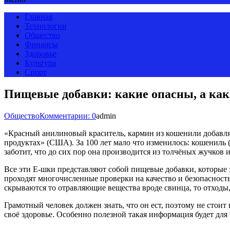
Главная
Технологии
Общество
Финансы
Здоровье
Культура
Спорт
Пищевые добавки: какие опасны, а ка
Общество
Комментарии: 0
admin
«Красный анилиновый краситель, кармин из кошенили добавля
продуктах» (США). За 100 лет мало что изменилось: кошениль (
заботит, что до сих пор она производится из толчёных жучков 
Все эти Е-шки представляют собой пищевые добавки, которые з
проходят многочисленные проверки на качество и безопасност
скрываются то отравляющие вещества вроде свинца, то отходы,
Грамотный человек должен знать, что он ест, поэтому не стои
своё здоровье. Особенно полезной такая информация будет для