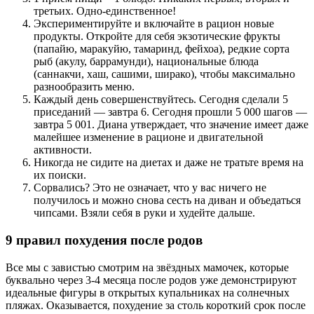
третьих. Одно-единственное!
Экспериментируйте и включайте в рацион новые
продукты. Откройте для себя экзотические фрукты
(папайю, маракуйю, тамаринд, фейхоа), редкие сорта
рыб (акулу, баррамунди), национальные блюда
(саннакчи, хаш, сашими, ширако), чтобы максимально
разнообразить меню.
Каждый день совершенствуйтесь. Сегодня сделали 5
приседаний — завтра 6. Сегодня прошли 5 000 шагов —
завтра 5 001. Диана утверждает, что значение имеет даже
малейшее изменение в рационе и двигательной
активности.
Никогда не сидите на диетах и даже не тратьте время на
их поиски.
Сорвались? Это не означает, что у вас ничего не
получилось и можно снова сесть на диван и объедаться
чипсами. Взяли себя в руки и худейте дальше.
9 правил похудения после родов
Все мы с завистью смотрим на звёздных мамочек, которые
буквально через 3-4 месяца после родов уже демонстрируют
идеальные фигуры в открытых купальниках на солнечных
пляжах. Оказывается, похудение за столь короткий срок после