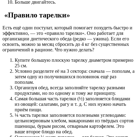
Больше двигайтесь.
«Правило тарелки»
Есть ещё один постулат, который помогает похудеть быстро и
эффективно, — это «правило тарелки». Оно работает для
организации диетического обеда (редко — ужина). Если его
освоить, можно за месяц сбросить до 4 кг без существенных
ограничений в рационе. Что нужно делать?
Купите большую плоскую тарелку диаметром примерно
25 см.
Условно разделите её на 3 сектора: сначала — пополам, а
затем одну из получившихся половинок ещё раз
пополам.
Организуя обед, всегда заполняйте тарелку разными
продуктами, но по одному и тому же принципу.
Самая большая часть тарелки (½) заполняется блюдами
из овощей: салатами, рагу и т. д. С них нужно начать
приём пищи.
¼ часть тарелки заполняется полезными углеводами:
цельнозерновым хлебом, макаронами из твёрдых сортов
пшеницы, бурым рисом, отварным картофелем. Это
ваше второе блюдо на обед.