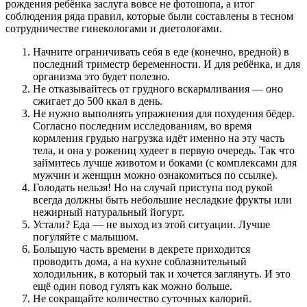
рождения ребёнка заслуга вовсе не фотошопа, а итог
соблюдения ряда правил, которые были составлены в тесном
сотрудничестве гинекологами и диетологами.
Начните ограничивать себя в еде (конечно, вредной) в
последний триместр беременности. И для ребёнка, и для
организма это будет полезно.
Не отказывайтесь от грудного вскармливания — оно
сжигает до 500 ккал в день.
Не нужно выполнять упражнения для похудения бёдер.
Согласно последним исследованиям, во время
кормления грудью нагрузка идёт именно на эту часть
тела, и она у рожениц худеет в первую очередь. Так что
займитесь лучше животом и боками (с комплексами для
мужчин и женщин можно ознакомиться по ссылке).
Голодать нельзя! Но на случай приступа под рукой
всегда должны быть небольшие несладкие фрукты или
нежирный натуральный йогурт.
Устали? Еда — не выход из этой ситуации. Лучше
погуляйте с малышом.
Большую часть времени в декрете приходится
проводить дома, а на кухне соблазнительный
холодильник, в который так и хочется заглянуть. И это
ещё один повод гулять как можно больше.
Не сокращайте количество суточных калорий.