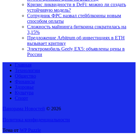
Кризис ликвидности в DeFi: можно ли создать
устойчивую модель?
Сотрудник ФРС назвал стейблкоины новым
способом оплаты
Сложность майнинга биткоина сократилась на
3,15%
Предложение Arbitrum об инвестициях в ETH
вызывает критику
Электромобиль Geely EX5: объявлены цены в
России
Главная
Технологии
Общество
Финансы
Здоровье
Культура
Спорт
Панорама Новостей
© 2026
Политика конфиденциальности
Тема от
WP Puzzle