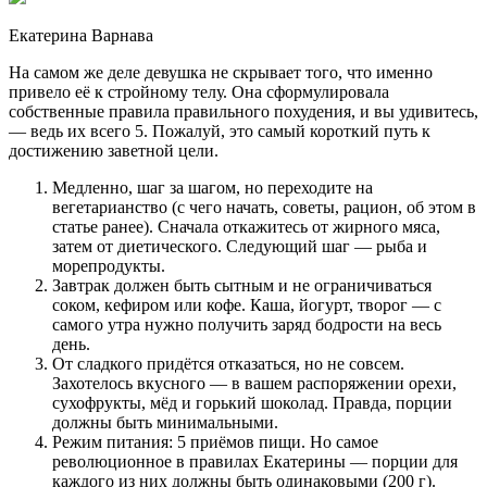
Екатерина Варнава
На самом же деле девушка не скрывает того, что именно
привело её к стройному телу. Она сформулировала
собственные правила правильного похудения, и вы удивитесь,
— ведь их всего 5. Пожалуй, это самый короткий путь к
достижению заветной цели.
Медленно, шаг за шагом, но переходите на
вегетарианство (с чего начать, советы, рацион, об этом в
статье ранее). Сначала откажитесь от жирного мяса,
затем от диетического. Следующий шаг — рыба и
морепродукты.
Завтрак должен быть сытным и не ограничиваться
соком, кефиром или кофе. Каша, йогурт, творог — с
самого утра нужно получить заряд бодрости на весь
день.
От сладкого придётся отказаться, но не совсем.
Захотелось вкусного — в вашем распоряжении орехи,
сухофрукты, мёд и горький шоколад. Правда, порции
должны быть минимальными.
Режим питания: 5 приёмов пищи. Но самое
революционное в правилах Екатерины — порции для
каждого из них должны быть одинаковыми (200 г).