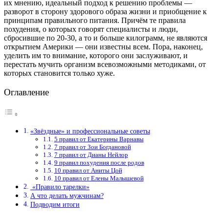
их мнению, идеальный подход к решению проблемы —
разворот в сторону здорового образа жизни и приобщение к
принципам правильного питания. Причём те правила
похудения, о которых говорят специалисты и люди,
сбросившие по 20-30, а то и больше килограмм, не являются
открытием Америки — они известны всем. Пора, наконец,
уделить им то внимание, которого они заслуживают, и
перестать мучить организм всевозможными методиками, от
которых становится только хуже.
Оглавление
«Звёздные» и профессиональные советы
5 правил от Екатерины Варнавы
7 правил от Зои Богдановой
7 правил от Дианы Нейлор
9 правил похудения после родов
10 правил от Аниты Цой
10 правил от Елены Малышевой
«Правило тарелки»
А что делать мужчинам?
Подводим итоги