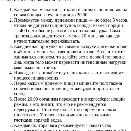
Каждый час мелкими глотками выпивать по полстакана
горячей воды в течение дня до 20.00.
Промежуток между приёмами пищи — не более 5 часов,
чтобы не допускать приступов голода. Размер порции
— 400 г, чтобы не растягивать стенки желудка. Сама
трапеза должна длиться не менее 10 мин, так как еду
нужно тщательно пережёвывать.
Ежедневная прогулка на свежем воздухе длительностью
в 45 мин заменит час тренировки в зале. А если хотите
заниматься спортом, то делайте это в первой половине
дня, когда тело может перенести интенсивные нагрузки
максимально стойко.
Никогда не запивайте еду напитками — это затрудняет
процесс пищеварения.
Перед каждым приёмом пищи выпивайте полстакана
горячей воды: она прочищает желудок и притупляет
голод.
После 20.00 организм переходит в энергосберегающий
режим, а это значит, что его не рекомендуется
перегружать. Поэтому после этого времени нельзя
ничего есть. Утолить голод можно несколькими
глотками горячей воды.
Каждые полтора часа рекомендуется съедать так
называемый «индикатор голода» — кусочек весом в 20