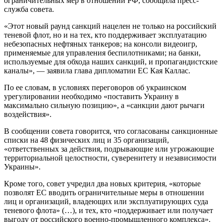
ограничительных мер в отношении РФ, сообщила пресс-
служба совета.
«Этот новый раунд санкций нацелен не только на российский
теневой флот, но и на тех, кто поддерживает эксплуатацию
небезопасных нефтяных танкеров; на консоли видеоигр,
применяемые для управления беспилотниками; на банки,
используемые для обхода наших санкций, и пропагандистские
каналы», — заявила глава дипломатии ЕС Кая Каллас.
По ее словам, в условиях переговоров об украинском
урегулировании необходимо «поставить Украину в
максимально сильную позицию», а «санкции дают рычаги
воздействия».
В сообщении совета говорится, что согласованы санкционные
списки на 48 физических лиц и 35 организаций,
«ответственных за действия, подрывающие или угрожающие
территориальной целостности, суверенитету и независимости
Украины».
Кроме того, совет учредил два новых критерия, «которые
позволят ЕС вводить ограничительные меры в отношении
лиц и организаций, владеющих или эксплуатирующих суда
теневого флота» (…), и тех, кто «поддерживает или получает
выгоду от российского военно-промышленного комплекса».