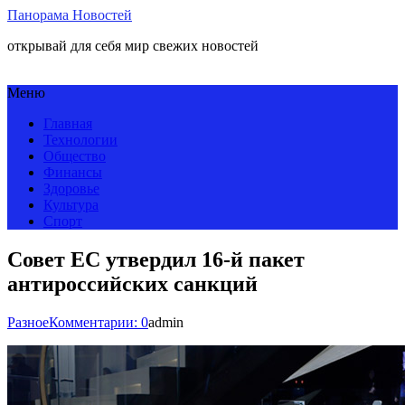
Панорама Новостей
открывай для себя мир свежих новостей
Меню
Главная
Технологии
Общество
Финансы
Здоровье
Культура
Спорт
Совет ЕС утвердил 16-й пакет
антироссийских санкций
Разное
Комментарии: 0
admin