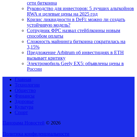
сети биткоина
Руководство для инвесторов: 5 лучших альткойнов
RWA и целевые цены на 2025 год
Кризис ликвидности в DeFi: можно ли создать
устойчивую модель?
Сотрудник ФРС назвал стейблкоины новым
способом оплаты
Сложность майнинга биткоина сократилась на
3,15%
Предложение Arbitrum об инвестициях в ETH
вызывает критику
Электромобиль Geely EX5: объявлены цены в
России
Главная
Технологии
Общество
Финансы
Здоровье
Культура
Спорт
Панорама Новостей
© 2026
Политика конфиденциальности