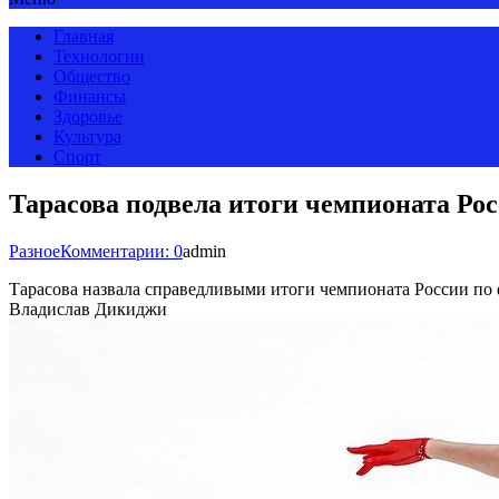
Главная
Технологии
Общество
Финансы
Здоровье
Культура
Спорт
Тарасова подвела итоги чемпионата Ро
Разное
Комментарии: 0
admin
Тарасова назвала справедливыми итоги чемпионата России п
Владислав Дикиджи