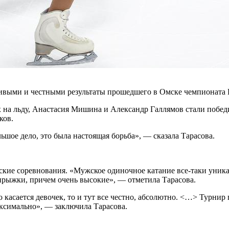
ивыми и честными результаты прошедшего в Омске чемпионата 
х на льду, Анастасия Мишина и Александр Галлямов стали побе
ков.
ьшое дело, это была настоящая борьба», — сказала Тарасова.
ие соревнования. «Мужское одиночное катание все-таки уникал
прыжки, причем очень высокие», — отметила Тарасова.
о касается девочек, то и тут все честно, абсолютно. <…> Турни
аксимально», — заключила Тарасова.