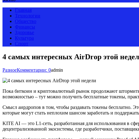
Главная
Технологии
Общество
Финансы
Здоровье
Культура
Спорт
4 самых интересных AirDrop этой неде
Разное
Комментарии: 0
admin
Пока биткоин и криптовалютный рынок продолжают штормить, 
возможностью – тут можно получить бесплатные токены, практ
Смысл аирдропов в том, чтобы раздавать токены бесплатно. Э
которые могут стать неплохим шансом заработать и поддержат
KITE AI — это L1-сеть, разработанная для использования в сфе
децентрализованной экосистемы, где разработчики, поставщик