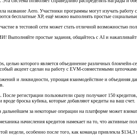
 Эта система позволяет справедливо распределять награды и обе
ила название Aero. Участники программы могут изучать работу с
яются бесплатные XP, ещё можно выполнять простые социальные
участие в тестовой сети может стать отличной возможностью по
а ИИ! Выполняйте простые задания, общайтесь с AI и накапливай
bs, целью которого является объединение различных блокчейн-се
Особый акцент сделан на работу с EVM-совместимыми цепочками
ложений и ликвидности, упрощая взаимодействие и объединяя д
в.
. После регистрации пользователи сразу получают 150 кредитов
и вроде броска кубика, которые добавляют кредиты на ваш счет.
в дальнейшем за некоторые операции на платформе может взимат
 механика начисления кредитов намекает на то, что активные по
этой недели, особенно после того, как команда привлекла $134,