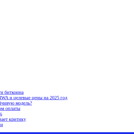
ти биткоина
RWA и целевые цены на 2025 год
ойчивую модель?
ом оплаты
%
вает критику
ии