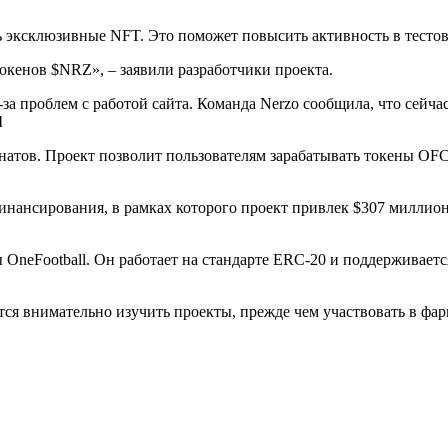
ть эксклюзивные NFT. Это поможет повысить активность в тесто
окенов $NRZ», – заявили разработчики проекта.
за проблем с работой сайта. Команда Nerzo сообщила, что сейча
l
натов. Проект позволит пользователям зарабатывать токены OF
нансирования, в рамках которого проект привлек $307 миллионо
neFootball. Он работает на стандарте ERC-20 и поддерживается к
ся внимательно изучить проекты, прежде чем участвовать в фар