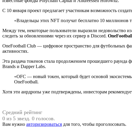
известные фонды Polychain Capital и Andreessen Horowitz.
С 10 января проект предлагает участникам возможность созда
«Владельцы этих NFT получат бесплатно 10 миллионов т
Между тем, некоторые пользователи выразили недовольство из-
следить за обновлениями через их сервер в Discord.
OneFootbal
OneFootball Club — цифровое пространство для футбольных фа
активностях.
Эта раздача токенов стала продолжением прошедшего раунда фи
Brands и Dapper Labs.
«OFC — новый токен, который будет основой экосистемы O
OneFootball.
Хотя эти аирдропы уже подтверждены, инвесторам рекомендует
Средний рейтинг
0 из 5 звезд. 0 голосов.
Вам нужно
авторизироваться
для того, чтобы проголосовать.