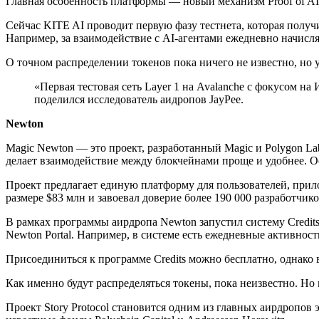
Главная особенность платформы — новый механизм Proof of AI.
Сейчас KITE AI проводит первую фазу тестнета, которая получ
Например, за взаимодействие с AI-агентами ежедневно начисл
О точном распределении токенов пока ничего не известно, но 
«Первая тестовая сеть Layer 1 на Avalanche с фокусом н
поделился исследователь аидропов JayPee.
Newton
Magic Newton — это проект, разработанный Magic и Polygon La
делает взаимодействие между блокчейнами проще и удобнее. 
Проект предлагает единую платформу для пользователей, при
размере $83 млн и завоевал доверие более 190 000 разработчико
В рамках программы аирдропа Newton запустил систему Credits
Newton Portal. Например, в системе есть ежедневные активност
Присоединиться к программе Credits можно бесплатно, однако 
Как именно будут распределяться токены, пока неизвестно. Но
Проект Story Protocol становится одним из главных аирдропов 