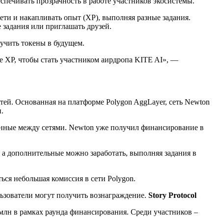
спечивать прозрачность в работе участников экосистемы.
ети и накапливать опыт (XP), выполняя разные задания.
 задания или приглашать друзей.
лучить токены в будущем.
те XP, чтобы стать участником аирдропа KITE AI», —
тей. Основанная на платформе Polygon AggLayer, сеть Newton
.
анные между сетями. Newton уже получил финансирование в
, а дополнительные можно заработать, выполняя задания в
ься небольшая комиссия в сети Polygon.
льзователи могут получить вознаграждение.
Story Protocol
3 млн в рамках раунда финансирования. Среди участников –