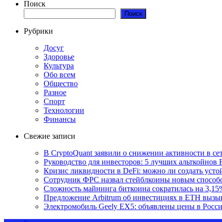
Поиск
Поиск
Рубрики
Досуг
Здоровье
Культура
Обо всем
Общество
Разное
Спорт
Технологии
Финансы
Свежие записи
В CryptoQuant заявили о снижении активности в се
Руководство для инвесторов: 5 лучших альткойнов 
Кризис ликвидности в DeFi: можно ли создать уст
Сотрудник ФРС назвал стейблкоины новым способ
Сложность майнинга биткоина сократилась на 3,15
Предложение Arbitrum об инвестициях в ETH вызы
Электромобиль Geely EX5: объявлены цены в Росс