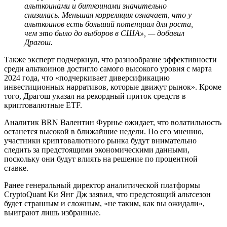
альткоинами и биткоинами значительно
снизилась. Меньшая корреляция означает, что у
альткоинов есть больший потенциал для роста,
чем это было до выборов в США», — добавил
Драгош.
Также эксперт подчеркнул, что разнообразие эффективности
среди альткоинов достигло самого высокого уровня с марта
2024 года, что «подчеркивает диверсификацию
инвестиционных нарративов, которые движут рынок». Кроме
того, Драгош указал на рекордный приток средств в
криптовалютные ETF.
Аналитик BRN Валентин Фурнье ожидает, что волатильность
останется высокой в ближайшие недели. По его мнению,
участники криптовалютного рынка будут внимательно
следить за предстоящими экономическими данными,
поскольку они будут влиять на решение по процентной
ставке.
Ранее генеральный директор аналитической платформы
CryptoQuant Ки Янг Дж заявил, что предстоящий альтсезон
будет странным и сложным, «не таким, как вы ожидали»,
выиграют лишь избранные.