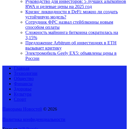
Руководство для инвесторов: 5 лучших альткойнов
RWA и целевые цены на 2025 год
Кризис ликвидности в DeFi: можно ли создать
устойчивую модель?
Сотрудник ФРС назвал стейблкоины новым
способом оплаты
Сложность майнинга биткоина сократилась на
3,15%
Предложение Arbitrum об инвестициях в ETH
вызывает критику
Электромобиль Geely EX5: объявлены цены в
России
Главная
Технологии
Общество
Финансы
Здоровье
Культура
Спорт
Панорама Новостей
© 2026
Политика конфиденциальности