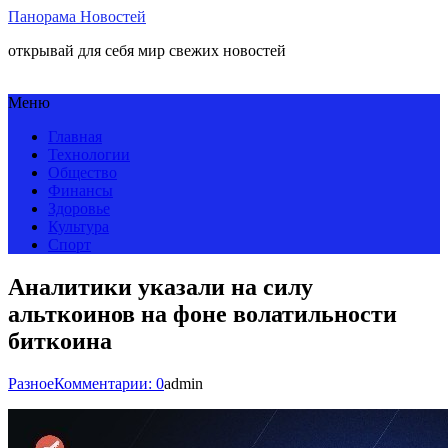
Панорама Новостей
открывай для себя мир свежих новостей
Меню
Главная
Технологии
Общество
Финансы
Здоровье
Культура
Спорт
Аналитики указали на силу
альткоинов на фоне волатильности
биткоина
Разное
Комментарии: 0
admin