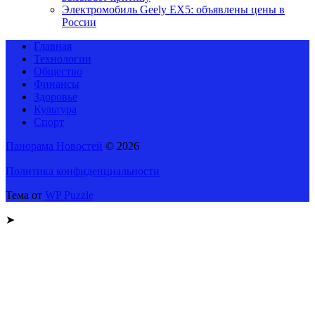
Электромобиль Geely EX5: объявлены цены в
России
Главная
Технологии
Общество
Финансы
Здоровье
Культура
Спорт
Панорама Новостей
© 2026
Политика конфиденциальности
Тема от
WP Puzzle
➤