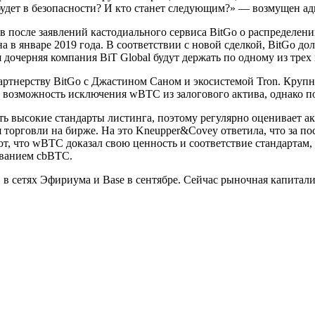
удет в безопасности? И кто станет следующим?» — возмущен ад
в после заявлений кастодиального сервиса BitGo о распределен
в январе 2019 года. В соответствии с новой сделкой, BitGo дол
я дочерняя компания BiT Global будут держать по одному из тр
партнерству BitGo с Джастином Саном и экосистемой Tron. Круп
ь возможность исключения wBTC из залогового актива, однако по
ть высокие стандарты листинга, поэтому регулярно оценивает а
 торговли на бирже. На это Kneupper&Covey ответила, что за по
 что wBTC доказал свою ценность и соответствие стандартам, о
званием cbBTC.
в сетях Эфириума и Base в сентябре. Сейчас рыночная капитал