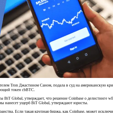
вателем Tron Джастином Саном, подала в суд на американскую кр
ующий токен cbBTC.
 BiT Global, утверждает, что решение Coinbase о делистинге
мы нанесет ущерб BiT Global, утверждают юристы.
анства. Если такая крупная биржа, как Coinbase, может исключ