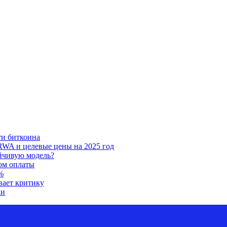
ти биткоина
RWA и целевые цены на 2025 год
ойчивую модель?
ом оплаты
%
вает критику
ии