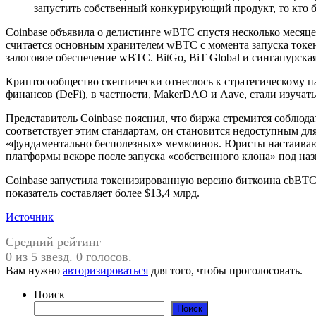
запустить собственный конкурирующий продукт, то кто б
Coinbase объявила о делистинге wBTC спустя несколько месяце
считается основным хранителем wBTC с момента запуска токена 
залоговое обеспечение wBTC. BitGo, BiT Global и сингапурска
Криптосообщество скептически отнеслось к стратегическому 
финансов (DeFi), в частности, MakerDAO и Aave, стали изучат
Представитель Coinbase пояснил, что биржа стремится соблюда
соответствует этим стандартам, он становится недоступным для
«фундаментально бесполезных» мемкоинов. Юристы настаивают,
платформы вскоре после запуска «собственного клона» под на
Coinbase запустила токенизированную версию биткоина cbBTC 
показатель составляет более $13,4 млрд.
Источник
Средний рейтинг
0 из 5 звезд. 0 голосов.
Вам нужно
авторизироваться
для того, чтобы проголосовать.
Поиск
Поиск