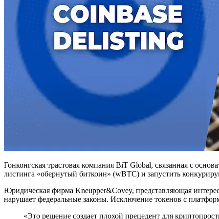
Гонконгская трастовая компания BiT Global, связанная с осно
листинга «обернутый биткоин» (wBTC) и запустить конкурир
Юридическая фирма Kneupper&Covey, представляющая интересы
нарушает федеральные законы. Исключение токенов с платфор
«Это решение создает плохой прецедент для криптопростр