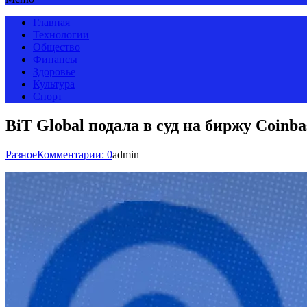
Главная
Технологии
Общество
Финансы
Здоровье
Культура
Спорт
BiT Global подала в суд на биржу Coinb
Разное
Комментарии: 0
admin