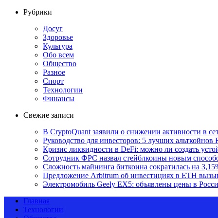
Рубрики
Досуг
Здоровье
Культура
Обо всем
Общество
Разное
Спорт
Технологии
Финансы
Свежие записи
В CryptoQuant заявили о снижении активности в се
Руководство для инвесторов: 5 лучших альткойнов 
Кризис ликвидности в DeFi: можно ли создать уст
Сотрудник ФРС назвал стейблкоины новым способ
Сложность майнинга биткоина сократилась на 3,15
Предложение Arbitrum об инвестициях в ETH вызы
Электромобиль Geely EX5: объявлены цены в Росс
Главная
Технологии