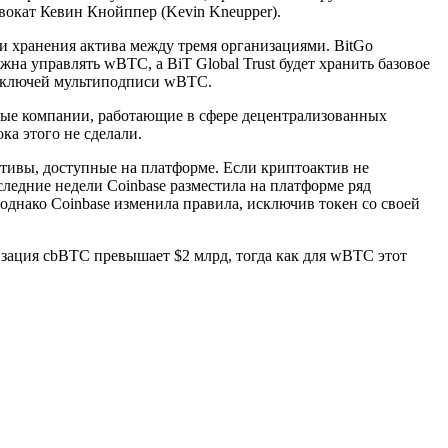
вокат Кевин Кнойппер (Kevin Kneupper).
ии хранения актива между тремя организациями. BitGo
жна управлять wBTC, а BiT Global Trust будет хранить базовое
ех ключей мультиподписи wBTC.
ные компании, работающие в сфере децентрализованных
ка этого не сделали.
ктивы, доступные на платформе. Если криптоактив не
следние недели Coinbase разместила на платформе ряд
днако Coinbase изменила правила, исключив токен со своей
изация cbBTC превышает $2 млрд, тогда как для wBTC этот