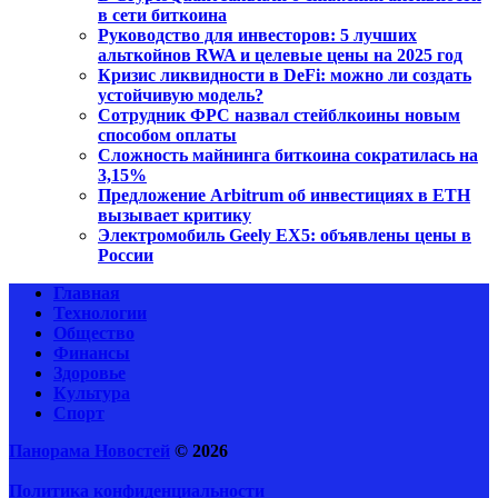
в сети биткоина
Руководство для инвесторов: 5 лучших
альткойнов RWA и целевые цены на 2025 год
Кризис ликвидности в DeFi: можно ли создать
устойчивую модель?
Сотрудник ФРС назвал стейблкоины новым
способом оплаты
Сложность майнинга биткоина сократилась на
3,15%
Предложение Arbitrum об инвестициях в ETH
вызывает критику
Электромобиль Geely EX5: объявлены цены в
России
Главная
Технологии
Общество
Финансы
Здоровье
Культура
Спорт
Панорама Новостей
© 2026
Политика конфиденциальности