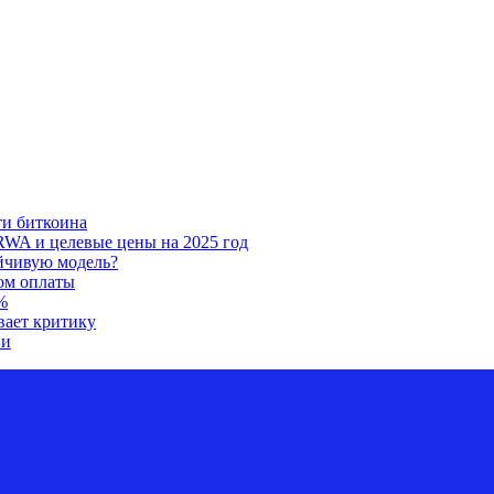
ти биткоина
RWA и целевые цены на 2025 год
ойчивую модель?
ом оплаты
%
вает критику
ии