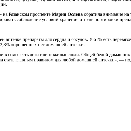
ции.
» на Рязанском проспекте
Мария Осяева
обратила внимание на т
тировать соблюдение условий хранения и транспортировки препа
й аптечке препараты для сердца и сосудов. У 61% есть перевяз
 12,8% опрошенных нет домашней аптечки.
ли в семье есть дети или пожилые люди. Общей бедой домашних
на стать главным правилом для любой домашней аптечки», — по