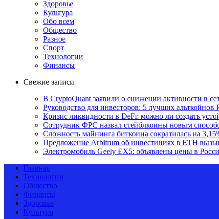
Здоровье
Культура
Обо всем
Общество
Разное
Спорт
Технологии
Финансы
Свежие записи
В CryptoQuant заявили о снижении активности в се
Руководство для инвесторов: 5 лучших альткойнов 
Кризис ликвидности в DeFi: можно ли создать уст
Сотрудник ФРС назвал стейблкоины новым способ
Сложность майнинга биткоина сократилась на 3,15
Предложение Arbitrum об инвестициях в ETH вызы
Электромобиль Geely EX5: объявлены цены в Росс
Главная
Технологии
Общество
Финансы
Здоровье
Культура