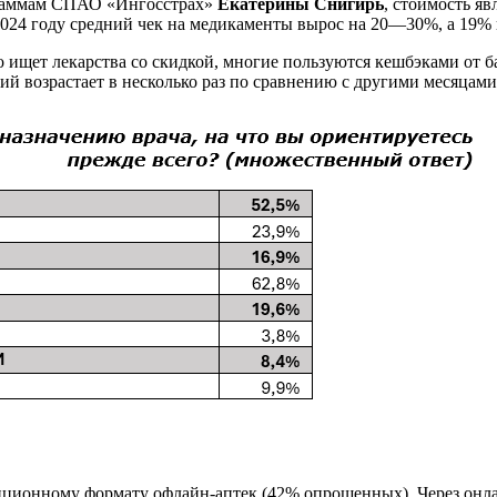
ограммам СПАО «Ингосстрах»
Екатерины Снигирь
, стоимость я
2024 году средний чек на медикаменты вырос на 20—30%, а 19% 
о ищет лекарства со скидкой, многие пользуются кешбэками от б
й возрастает в несколько раз по сравнению с другими месяцам
иционному формату офлайн-аптек (42% опрошенных). Через онл