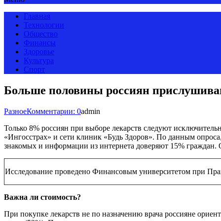
Главная
Технологии
Общество
Финансы
Здоровье
Культура
Спорт
Больше половины россиян прислушиваю
Разное
Комментарии: 0
admin
Только 8% россиян при выборе лекарств следуют исключительн
«Ингосстрах» и сети клиник «Будь Здоров». По данным опроса
знакомых и информации из интернета доверяют 15% граждан. От
Исследование проведено Финансовым университетом при Правит
Важна ли стоимость?
При покупке лекарств не по назначению врача россияне ориент