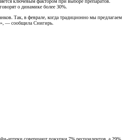
вляется ключевым фактором при выборе препаратов.
говорят о динамике более 30%.
анков. Так, в феврале, когда традиционно мы предлагаем
и», — сообщила Снигирь.
айн-аптеки совершают покупки 7% респондентов, а 29%