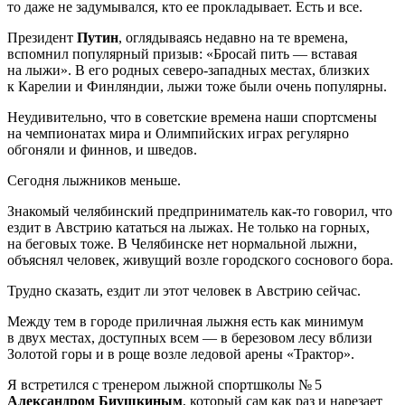
то даже не задумывался, кто ее прокладывает. Есть и все.
Президент
Путин
, оглядываясь недавно на те времена,
вспомнил популярный призыв: «Бросай пить — вставая
на лыжи». В его родных северо-западных местах, близких
к Карелии и Финляндии, лыжи тоже были очень популярны.
Неудивительно, что в советские времена наши спортсмены
на чемпионатах мира и Олимпийских играх регулярно
обгоняли и финнов, и шведов.
Сегодня лыжников меньше.
Знакомый челябинский предприниматель как-то говорил, что
ездит в Австрию кататься на лыжах. Не только на горных,
на беговых тоже. В Челябинске нет нормальной лыжни,
объяснял человек, живущий возле городского соснового бора.
Трудно сказать, ездит ли этот человек в Австрию сейчас.
Между тем в городе приличная лыжня есть как минимум
в двух местах, доступных всем — в березовом лесу вблизи
Золотой горы и в роще возле ледовой арены «Трактор».
Я встретился с тренером лыжной спортшколы № 5
Александром Биушкиным
, который сам как раз и нарезает