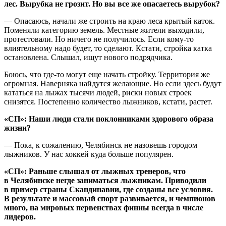
лес. Вырубка не грозит. Но вы все же опасаетесь вырубок?
— Опасаюсь, начали же строить на краю леса крытый каток.
Поменяли категорию земель. Местные жители выходили,
протестовали. Но ничего не получилось. Если кому-то
влиятельному надо будет, то сделают. Кстати, стройка катка
остановлена. Слышал, ищут нового подрядчика.
Боюсь, что где-то могут еще начать стройку. Территория же
огромная. Наверняка найдутся желающие. Но если здесь будут
кататься на лыжах тысячи людей, риски новых строек
снизятся. Постепенно количество лыжников, кстати, растет.
«СП»: Наши люди стали поклонниками здорового образа
жизни?
— Пока, к сожалению, Челябинск не назовешь городом
лыжников. У нас хоккей куда больше популярен.
«СП»: Раньше слышал от лыжных тренеров, что
в Челябинске негде заниматься лыжникам. Приводили
в пример страны Скандинавии, где созданы все условия.
В результате и массовый спорт развивается, и чемпионов
много, на мировых первенствах финны всегда в числе
лидеров.