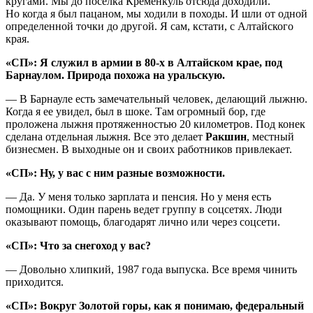
кругами. Мы до поселка Кременкуль отсюда доходили.
Но когда я был пацаном, мы ходили в походы. И шли от одной
определенной точки до другой. Я сам, кстати, с Алтайского
края.
«СП»: Я служил в армии в 80-х в Алтайском крае, под
Барнаулом. Природа похожа на уральскую.
— В Барнауле есть замечательный человек, делающий лыжню.
Когда я ее увидел, был в шоке. Там огромный бор, где
проложена лыжня протяженностью 20 километров. Под конек
сделана отдельная лыжня. Все это делает
Ракшин
, местный
бизнесмен. В выходные он и своих работников привлекает.
«СП»: Ну, у вас с ним разные возможности.
— Да. У меня только зарплата и пенсия. Но у меня есть
помощники. Один парень ведет группу в соцсетях. Люди
оказывают помощь, благодарят лично или через соцсети.
«СП»: Что за снегоход у вас?
— Довольно хлипкий, 1987 года выпуска. Все время чинить
приходится.
«СП»: Вокруг Золотой горы, как я понимаю, федеральный