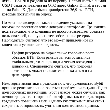
0xEC…B5E76 и разделила их поровну. Первая часть в 50 млн
USDT была отправлена на OTC-адрес Galaxy Digital, а вторая
— на FalconX. Далее было приобретено 36,9 тыс ETH,
которые поступили на биржу.
По мнению экспертов, такое поведение указывает на
возможное восстановление доверия к платформе. Транзакции
подтверждают, что компания не просто возвращает средства
пользователей, но и укрепляет собственные резервы.
Наблюдатели считают, что это может привлечь новых
клиентов и усилить ликвидность.
График резервов на бирже также говорит о росте
объемов ETH. Если раньше запасы оставались
стабильными, то теперь видна четкая восходящая
динамика. Специалисты считают, что подобная
активность может положительно сказаться и на
цене эфира.
Некоторые аналитики предполагают, что руководство Bybit
приняло решение воспользоваться проблемной ситуацией для
долгосрочных инвестиций. Рост запасов может служить, как
демонстрация силы торговой платформы, так и индикатором
грядущего повышения цен. Однако участникам рынка стоит
сохранять осторожность, учитывая волатильность рынка.