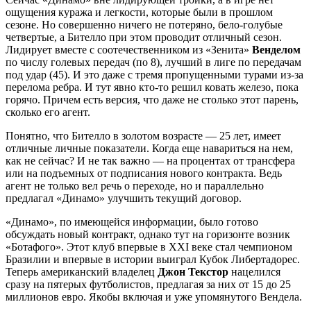
ощущения куража и легкости, которые были в прошлом
сезоне. Но совершенно ничего не потеряно, бело-голубые
четвертые, а Бителло при этом проводит отличный сезон.
Лидирует вместе с соотечественником из «Зенита»
Венделом
по числу голевых передач (по 8), лучший в лиге по передачам
под удар (45). И это даже с тремя пропущенными турами из-за
перелома ребра. И тут явно кто-то решил ковать железо, пока
горячо. Причем есть версия, что даже не столько этот парень,
сколько его агент.
Понятно, что Бителло в золотом возрасте — 25 лет, имеет
отличные личные показатели. Когда еще навариться на нем,
как не сейчас? И не так важно — на процентах от трансфера
или на подъемных от подписания нового контракта. Ведь
агент не только вел речь о переходе, но и параллельно
предлагал «Динамо» улучшить текущий договор.
«Динамо», по имеющейся информации, было готово
обсуждать новый контракт, однако тут на горизонте возник
«Ботафого». Этот клуб впервые в XXI веке стал чемпионом
Бразилии и впервые в истории выиграл Кубок Либертадорес.
Теперь американский владелец
Джон Текстор
нацелился
сразу на пятерых футболистов, предлагая за них от 15 до 25
миллионов евро. Якобы включая и уже упомянутого Вендела.