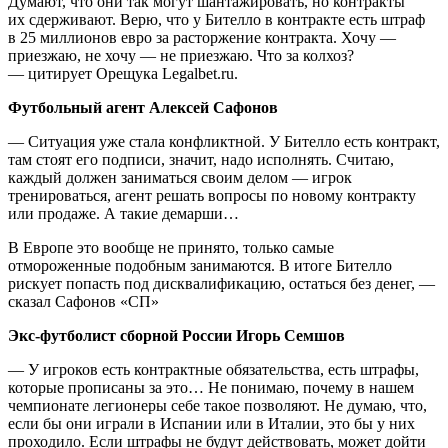
Думают, что они так могут шантажировать, но контракты
их сдерживают. Верю, что у Бителло в контракте есть штраф
в 25 миллионов евро за расторжение контракта. Хочу —
приезжаю, не хочу — не приезжаю. Что за колхоз?
— цитирует Орещука Legalbet.ru.
Футбольный агент Алексей Сафонов
— Ситуация уже стала конфликтной. У Бителло есть контракт,
там стоят его подписи, значит, надо исполнять. Считаю,
каждый должен заниматься своим делом — игрок
тренироваться, агент решать вопросы по новому контракту
или продаже. А такие демарши…
В Европе это вообще не принято, только самые
отмороженные подобным занимаются. В итоге Бителло
рискует попасть под дисквалификацию, остаться без денег, —
сказал Сафонов «СП»
Экс-футболист сборной России Игорь Семшов
— У игроков есть контрактные обязательства, есть штрафы,
которые прописаны за это… Не понимаю, почему в нашем
чемпионате легионеры себе такое позволяют. Не думаю, что,
если бы они играли в Испании или в Италии, это бы у них
проходило. Если штрафы не будут действовать, может дойти