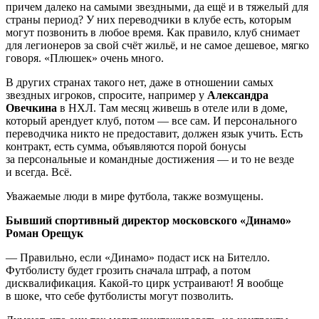
причем далеко на самыми звездными, да ещё и в тяжелый для
страны период? У них переводчики в клубе есть, которым
могут позвонить в любое время. Как правило, клуб снимает
для легионеров за свой счёт жильё, и не самое дешевое, мягко
говоря. «Плюшек» очень много.
В других странах такого нет, даже в отношении самых
звездных игроков, спросите, например у
Александра
Овечкина
в НХЛ. Там месяц живешь в отеле или в доме,
который арендует клуб, потом — все сам. И персонального
переводчика никто не предоставит, должен язык учить. Есть
контракт, есть сумма, объявляются порой бонусы
за персональные и командные достижения — и то не везде
и всегда. Всё.
Уважаемые люди в мире футбола, также возмущены.
Бывший спортивный директор московского «Динамо»
Роман Орещук
— Правильно, если «Динамо» подаст иск на Бителло.
Футболисту будет грозить сначала штраф, а потом
дисквалификация. Какой-то цирк устраивают! Я вообще
в шоке, что себе футболисты могут позволить.