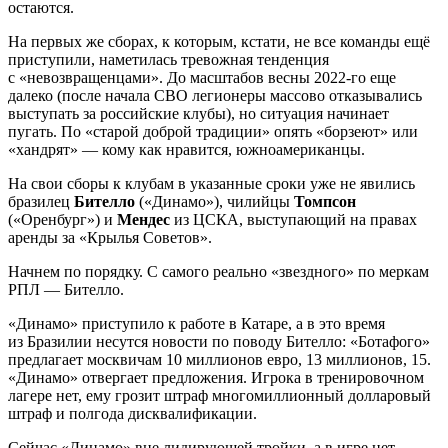
остаются.
На первых же сборах, к которым, кстати, не все команды ещё
приступили, наметилась тревожная тенденция
с «невозвращенцами». До масштабов весны 2022-го еще
далеко (после начала СВО легионеры массово отказывались
выступать за российские клубы), но ситуация начинает
пугать. По «старой доброй традиции» опять «борзеют» или
«хандрят» — кому как нравится, южноамериканцы.
На свои сборы к клубам в указанные сроки уже не явились
бразилец
Бителло
(«Динамо»), чилийцы
Томпсон
(«Оренбург») и
Мендес
из ЦСКА, выступающий на правах
аренды за «Крылья Советов».
Начнем по порядку. С самого реально «звездного» по меркам
РПЛ — Бителло.
«Динамо» приступило к работе в Катаре, а в это время
из Бразилии несутся новости по поводу Бителло: «Ботафого»
предлагает москвичам 10 миллионов евро, 13 миллионов, 15.
«Динамо» отвергает предложения. Игрока в тренировочном
лагере нет, ему грозит штраф многомиллионный долларовый
штраф и полгода дисквалификации.
Сейчас «Динамо» вне лидирующей тройки, а в игре нет