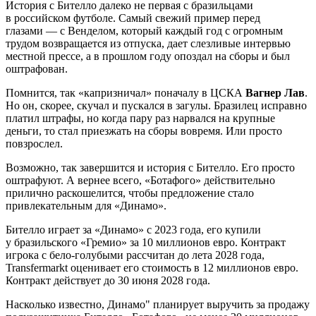
История с Бителло далеко не первая с бразильцами
в российском футболе. Самый свежий пример перед
глазами — с Венделом, который каждый год с огромным
трудом возвращается из отпуска, дает слезливые интервью
местной прессе, а в прошлом году опоздал на сборы и был
оштрафован.
Помнится, так «капризничал» поначалу в ЦСКА
Вагнер Лав
.
Но он, скорее, скучал и пускался в загулы. Бразилец исправно
платил штрафы, но когда пару раз нарвался на крупные
деньги, то стал приезжать на сборы вовремя. Или просто
повзрослел.
Возможно, так завершится и история с Бителло. Его просто
оштрафуют. А вернее всего, «Ботафого» действительно
прилично раскошелится, чтобы предложение стало
привлекательным для «Динамо».
Бителло играет за «Динамо» с 2023 года, его купили
у бразильского «Гремио» за 10 миллионов евро. Контракт
игрока с бело-голубыми рассчитан до лета 2028 года,
Transfermarkt оценивает его стоимость в 12 миллионов евро.
Контракт действует до 30 июня 2028 года.
Насколько известно, Динамо" планирует выручить за продажу