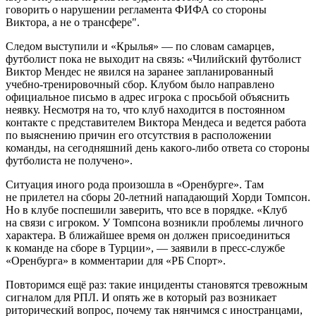
говорить о нарушении регламента ФИФА со стороны
Виктора, а не о трансфере".
Следом выступили и «Крылья» — по словам самарцев,
футболист пока не выходит на связь: «Чилийский футболист
Виктор Мендес не явился на заранее запланированный
учебно-тренировочный сбор. Клубом было направлено
официальное письмо в адрес игрока с просьбой объяснить
неявку. Несмотря на то, что клуб находится в постоянном
контакте с представителем Виктора Мендеса и ведется работа
по выяснению причин его отсутствия в расположении
команды, на сегодняшний день какого-либо ответа со стороны
футболиста не получено».
Ситуация иного рода произошла в «Оренбурге». Там
не прилетел на сборы 20-летний нападающий Хорди Томпсон.
Но в клубе поспешили заверить, что все в порядке. «Клуб
на связи с игроком. У Томпсона возникли проблемы личного
характера. В ближайшее время он должен присоединиться
к команде на сборе в Турции», — заявили в пресс-службе
«Оренбурга» в комментарии для «РБ Спорт».
Повторимся ещё раз: такие инциденты становятся тревожным
сигналом для РПЛ. И опять же в который раз возникает
риторический вопрос, почему так нянчимся с иностранцами,