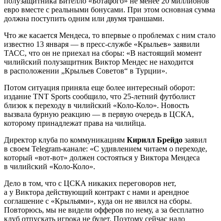
полузащитника Бителло «Ботафого» не менее 20 миллионов
евро вместе с реальными бонусами. При этом основная сумма
должна поступить одним или двумя траншами.
Что же касается Мендеса, то впервые о проблемах с ним стало
известно 13 января — в пресс-службе «Крыльев» заявили
ТАСС, что он не приехал на сборы: «В настоящий момент
чилийский полузащитник Виктор Мендес не находится
в расположении „Крыльев Советов“ в Турции».
Потом ситуация приняла еще более интересный оборот:
издание TNT Sports сообщило, что 25-летний футболист
близок к переходу в чилийский «Коло-Коло». Новость
вызвала бурную реакцию — в первую очередь в ЦСКА,
которому принадлежат права на чилийца.
Директор клуба по коммуникациям
Кирилл Брейдо
заявил
в своем Telegram-канале: «С удивлением читаем о переходе,
который «вот-вот» должен состояться у Виктора Мендеса
в чилийский «Коло-Коло».
Дело в том, что с ЦСКА никаких переговоров нет,
а у Виктора действующий контракт с нами и арендное
соглашение с «Крыльями», куда он не явился на сборы.
Повторюсь, мы не видели офферов по нему, а за бесплатно
клуб отпускать игрока не будет. Поэтому сейчас надо