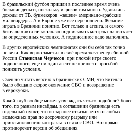
В бразильский футбол пришли в последнее время очень
большие деньги, поскольку игроков там много. Удвоились
доходы от ТВ, букмекеров, «зашли» американо-арабские
миллиардеры. А в Европе уже все переполнено. Желание
играть в Бразилии понятно. Вот только и агента, и самого
Бителло никто не заставлял подписывать контракт на пять лет
на определенных условиях. А подписанное надо выполнять.
В других европейских чемпионатах они бы себя так точно
не вели. Как верно заметил в своё время экс-тренер сборной
России
Станислав Черчесов
: при плохой игре своего
подопечного, еще ни один агент не пришел с просьбой
понизить условия.
Смешно читать версию в бразильских СМИ, что Бителло
было обещано скорое окончание СВО и возвращение
в еврокубки.
Какой клуб вообще может утверждать что-то подобное? Более
того, по разным инсайдам, в соглашении бразильца есть
отдельный пункт, что он заранее отказывается от любых
возможных прав по досрочному разрыву или
приостановлению контракта в связи с СВО. Это прямо
противоречит версии об обещаниях.