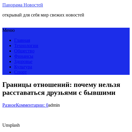
Панорама Новостей
открывай для себя мир свежих новостей
Меню
Главная
Технологии
Общество
Финансы
Здоровье
Культура
Спорт
Границы отношений: почему нельзя
расставаться друзьями с бывшими
Разное
Комментарии: 0
admin
Unsplash