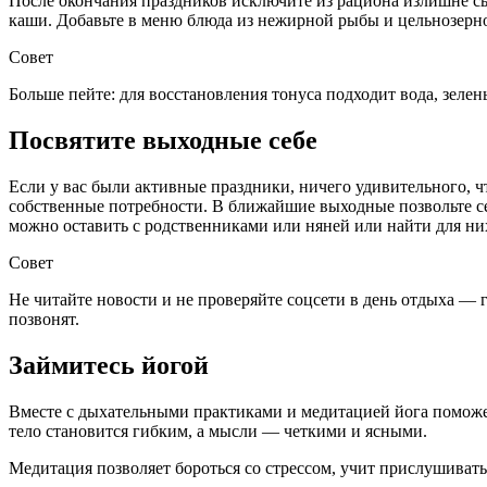
После окончания праздников исключите из рациона излишне с
каши. Добавьте в меню блюда из нежирной рыбы и цельнозерно
Совет
Больше пейте: для восстановления тонуса подходит вода, зел
Посвятите выходные себе
Если у вас были активные праздники, ничего удивительного, ч
собственные потребности. В ближайшие выходные позвольте се
можно оставить с родственниками или няней или найти для ни
Совет
Не читайте новости и не проверяйте соцсети в день отдыха — 
позвонят.
Займитесь йогой
Вместе с дыхательными практиками и медитацией йога поможет
тело становится гибким, а мысли — четкими и ясными.
Медитация позволяет бороться со стрессом, учит прислушиватьс