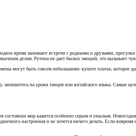
дное время занимают встречи с родными и друзьями, прогулки в 
ривычным делам. Рутина не дает былых эмоций, это вызывает чу
емены могут быть совсем небольшими: купите платье, которое д
ер, запишитесь на уроки танцев или китайского языка. Самые ц
ом состоянии мир кажется особенно серым и унылым. Новогодни
дничного настроения и не хочется ничего делать. Если вовремя 