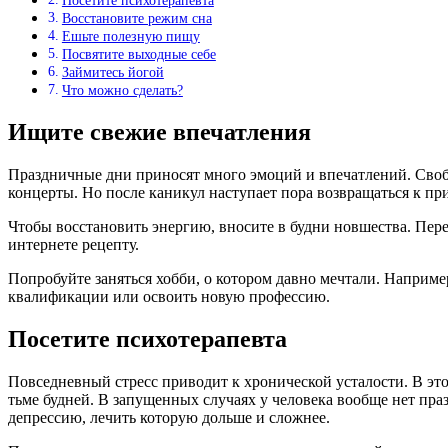
Посетите психотерапевта
Восстановите режим сна
Ешьте полезную пищу
Посвятите выходные себе
Займитесь йогой
Что можно сделать?
Ищите свежие впечатления
Праздничные дни приносят много эмоций и впечатлений. Свобо
концерты. Но после каникул наступает пора возвращаться к п
Чтобы восстановить энергию, вносите в будни новшества. Пер
интернете рецепту.
Попробуйте заняться хобби, о котором давно мечтали. Наприм
квалификации или освоить новую профессию.
Посетите психотерапевта
Повседневный стресс приводит к хронической усталости. В эт
тьме будней. В запущенных случаях у человека вообще нет праз
депрессию, лечить которую дольше и сложнее.