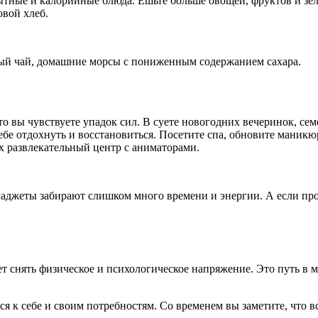
ытные и калорийные блюда. Ешьте больше овощей, фруктов и зе
вой хлеб.
еный чай, домашние морсы с пониженным содержанием сахара.
то вы чувствуете упадок сил. В суете новогодних вечеринок, се
бе отдохнуть и восстановиться. Посетите спа, обновите маникю
х развлекательный центр с аниматорами.
гаджеты забирают слишком много времени и энергии. А если про
 снять физическое и психологическое напряжение. Это путь в м
я к себе и своим потребностям. Со временем вы заметите, что вс