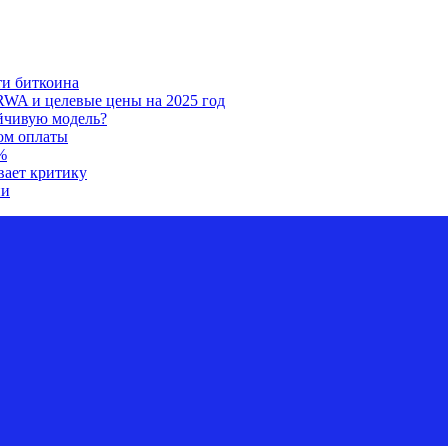
ти биткоина
RWA и целевые цены на 2025 год
ойчивую модель?
ом оплаты
%
вает критику
ии