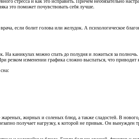
ного стресса и как это исправить. Причем необязательно настра
яка это поможет почувствовать себя лучше.
врача, если болит голова или желудок. А психологическое благо
. На каникулах можно спать до полудня и ложиться за полночь.
. При резком изменении графика сложно выспаться, что приводит
сна:
 жареных, жирных и соленых блюд, а также сладостей. В новог
незапно получает нагрузку, к которой не привык. Он вынужден 