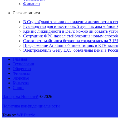
Финансы
Свежие записи
В CryptoQuant заявили о снижении активности в се
Руководство для инвесторов: 5 лучших альткойнов 
Кризис ликвидности в DeFi: можно ли создать уст
Сотрудник ФРС назвал стейблкоины новым способ
Сложность майнинга биткоина сократилась на 3,15
Предложение Arbitrum об инвестициях в ETH вызы
Электромобиль Geely EX5: объявлены цены в Росс
Главная
Технологии
Общество
Финансы
Здоровье
Культура
Спорт
Панорама Новостей
© 2026
Политика конфиденциальности
Тема от
WP Puzzle