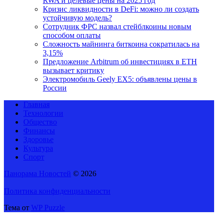
RWA и целевые цены на 2025 год
Кризис ликвидности в DeFi: можно ли создать
устойчивую модель?
Сотрудник ФРС назвал стейблкоины новым
способом оплаты
Сложность майнинга биткоина сократилась на
3,15%
Предложение Arbitrum об инвестициях в ETH
вызывает критику
Электромобиль Geely EX5: объявлены цены в
России
Главная
Технологии
Общество
Финансы
Здоровье
Культура
Спорт
Панорама Новостей
© 2026
Политика конфиденциальности
Тема от
WP Puzzle