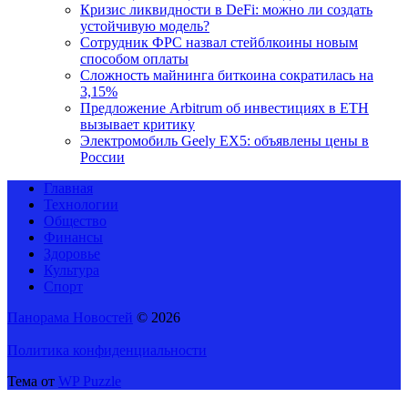
Кризис ликвидности в DeFi: можно ли создать
устойчивую модель?
Сотрудник ФРС назвал стейблкоины новым
способом оплаты
Сложность майнинга биткоина сократилась на
3,15%
Предложение Arbitrum об инвестициях в ETH
вызывает критику
Электромобиль Geely EX5: объявлены цены в
России
Главная
Технологии
Общество
Финансы
Здоровье
Культура
Спорт
Панорама Новостей
© 2026
Политика конфиденциальности
Тема от
WP Puzzle