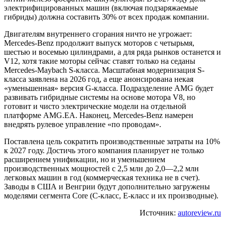
электрифицированных машин (включая подзаряжаемые
гибриды) должна составить 30% от всех продаж компании.
Двигателям внутреннего сгорания ничто не угрожает:
Mercedes-Benz продолжит выпуск моторов с четырьмя,
шестью и восемью цилиндрами, а для ряда рынков останется и
V12, хотя такие моторы сейчас ставят только на седаны
Mercedes-Maybach S-класса. Масштабная модернизация S-
класса заявлена на 2026 год, а еще анонсирована некая
«уменьшенная» версия G-класса. Подразделение AMG будет
развивать гибридные системы на основе мотора V8, но
готовит и чисто электрические модели на отдельной
платформе AMG.EA. Наконец, Mercedes-Benz намерен
внедрять рулевое управление «по проводам».
Поставлена цель сократить производственные затраты на 10%
к 2027 году. Достичь этого компания планирует не только
расширением унификации, но и уменьшением
производственных мощностей с 2,5 млн до 2,0—2,2 млн
легковых машин в год (коммерческая техника не в счет).
Заводы в США и Венгрии будут дополнительно загружены
моделями сегмента Core (C-класс, E-класс и их производные).
Источник:
autoreview.ru