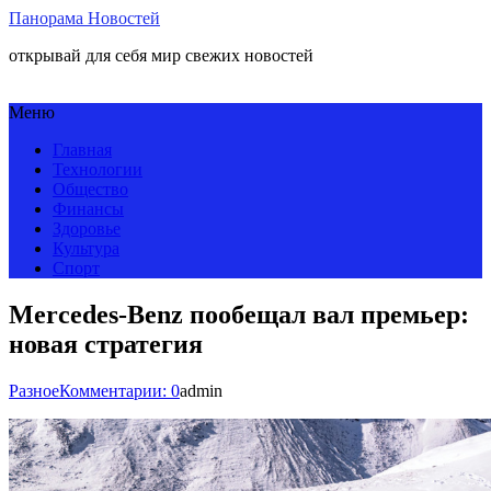
Панорама Новостей
открывай для себя мир свежих новостей
Меню
Главная
Технологии
Общество
Финансы
Здоровье
Культура
Спорт
Mercedes-Benz пообещал вал премьер:
новая стратегия
Разное
Комментарии: 0
admin