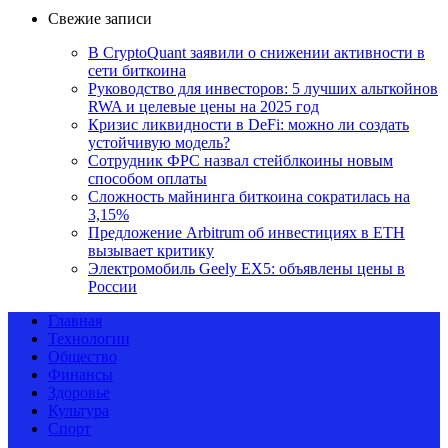
Свежие записи
В CryptoQuant заявили о снижении активности в
сети биткоина
Руководство для инвесторов: 5 лучших альткойнов
RWA и целевые цены на 2025 год
Кризис ликвидности в DeFi: можно ли создать
устойчивую модель?
Сотрудник ФРС назвал стейблкоины новым
способом оплаты
Сложность майнинга биткоина сократилась на
3,15%
Предложение Arbitrum об инвестициях в ETH
вызывает критику
Электромобиль Geely EX5: объявлены цены в
России
Главная
Технологии
Общество
Финансы
Здоровье
Культура
Спорт