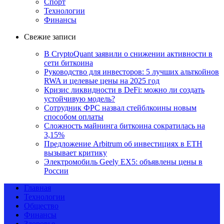
Спорт
Технологии
Финансы
Свежие записи
В CryptoQuant заявили о снижении активности в
сети биткоина
Руководство для инвесторов: 5 лучших альткойнов
RWA и целевые цены на 2025 год
Кризис ликвидности в DeFi: можно ли создать
устойчивую модель?
Сотрудник ФРС назвал стейблкоины новым
способом оплаты
Сложность майнинга биткоина сократилась на
3,15%
Предложение Arbitrum об инвестициях в ETH
вызывает критику
Электромобиль Geely EX5: объявлены цены в
России
Главная
Технологии
Общество
Финансы
Здоровье