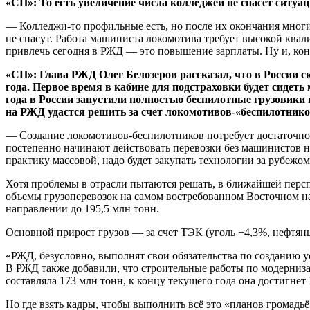
«СП»: То есть увеличение числа колледжей не спасет ситуа
— Колледжи-то профильные есть, но после их окончания многи
не спасут. Работа машиниста локомотива требует высокой ква
привлечь сегодня в РЖД — это повышение зарплаты. Ну и, коне
«СП»: Глава РЖД Олег Белозеров рассказал, что в России с
года. Первое время в кабине для подстраховки будет сидеть
года в России запустили полностью беспилотные грузовики
на РЖД удастся решить за счет локомотивов-«беспилотник
— Создание локомотивов-беспилотников потребует достаточно бо
постепенно начинают действовать перевозки без машинистов на
практику массовой, надо будет закупать технологии за рубежо
Хотя проблемы в отрасли пытаются решать, в ближайшей перспе
объемы грузоперевозок на самом востребованном Восточном н
направлении до 195,5 млн тонн.
Основной прирост грузов — за счет ТЭК (уголь +4,3%, нефтяны
«РЖД, безусловно, выполнят свои обязательства по созданию 
В РЖД также добавили, что строительные работы по модерниза
составляла 173 млн тонн, к концу текущего года она достигнет
Но где взять кадры, чтобы выполнить всё это «планов громадь