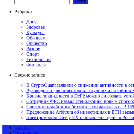
Поиск
Рубрики
Досуг
Здоровье
Культура
Обо всем
Общество
Разное
Спорт
Технологии
Финансы
Свежие записи
В CryptoQuant заявили о снижении активности в се
Руководство для инвесторов: 5 лучших альткойнов 
Кризис ликвидности в DeFi: можно ли создать уст
Сотрудник ФРС назвал стейблкоины новым способ
Сложность майнинга биткоина сократилась на 3,15
Предложение Arbitrum об инвестициях в ETH вызы
Электромобиль Geely EX5: объявлены цены в Росс
Главная
Технологии