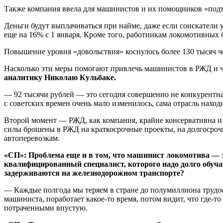
Также компания ввела для машинистов и их помощников «подъ
Деньги будут выплачиваться при найме, даже если соискател
еще на 16% с 1 января. Кроме того, работникам локомотивных
Повышение уровня «довольствия» коснулось более 130 тысяч че
Насколько эти меры помогают привлечь машинистов в РЖД и чт
аналитику
Николаю Кульбаке.
— 92 тысячи рублей — это сегодня совершенно не конкурентная
с советских времен очень мало изменилось, сама отрасль нахо
Второй момент — РЖД, как компания, крайне консервативна и 
силы брошены в РЖД на краткосрочные проекты, на долгосрочн
автоперевозкам.
«СП»: Проблема еще и в том, что машинист локомотива — э
квалифицированный специалист, которого надо долго обуча
задерживаются на железнодорожном транспорте?
— Каждые полгода мы теряем в стране до полумиллиона трудос
машиниста, поработает какое-то время, потом видит, что где-то
потраченными впустую.