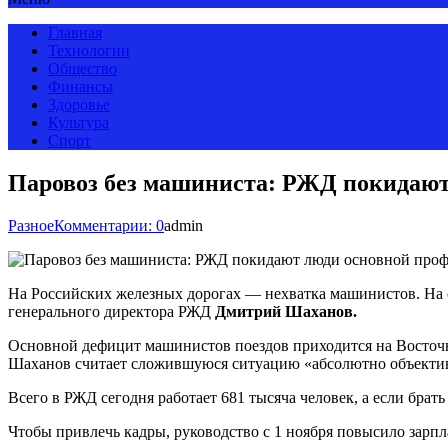
Главная
Технологии
Общество
Финансы
Здоровье
Культура
Спорт
Паровоз без машиниста: РЖД покидают 
Разное
Комментарии: 0
admin
На Российских железных дорогах — нехватка машинистов. На се
генерального директора РЖД
Дмитрий Шаханов.
Основной дефицит машинистов поездов приходится на Восточны
Шаханов считает сложившуюся ситуацию «абсолютно объективн
Всего в РЖД сегодня работает 681 тысяча человек, а если брат
Чтобы привлечь кадры, руководство с 1 ноября повысило зарп