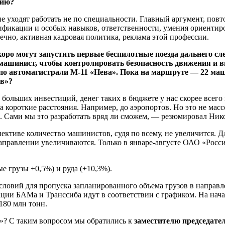
цию?
е уходят работать не по специальности. Главный аргумент, пов
лификации и особых навыков, ответственности, умения ориентир
чно, активная кадровая политика, реклама этой профессии.
коро могут запустить первые беспилотные поезда дальнего сл
 машинист, чтобы контролировать безопасность движения и вы
 по автомагистрали М-11 «Нева». Пока на маршруте — 22 ма
ов»?
льших инвестиций, денег таких в бюджете у нас скорее всего не
 короткие расстояния. Например, до аэропортов. Но это не масс
м. Сами мы это разработать вряд ли сможем, — резюмировал Ник
ктиве количество машинистов, судя по всему, не увеличится. Дл
аправлении увеличиваются. Только в январе-августе ОАО «Росс
е грузы +0,5%) и руда (+10,3%).
условий для пропуска запланированного объема грузов в направ
ции БАМа и Транссиба идут в соответствии с графиком. На нача
 180 млн тонн.
ё»? С таким вопросом мы обратились к
заместителю председате