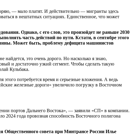
торяю, — мало платят. И действительно — мигранты здесь
оваться в нештатных ситуациях. Единственное, что может
едования
. Однако, с его слов, это произойдет не раньше 2030
полнять часть действий по пути. Кстати, в сентябре этого
шины.
Может быть, проблему дефицита машинистов
 найдется, это очень дорого. Но насколько я знаю,
овый и достаточно узкий сегмент. Чтобы сделать такую
олай Кульбака.
я этого потребуется время и серьезные вложения. А ведь
ийские железные дороги» увеличило погрузку в Восточном
лении портов Дальнего Востока», — заявили «СП» в компании.
ло 2024 года провозная способность Восточного полигона
ля Общественного совета при Минтрансе России Илье