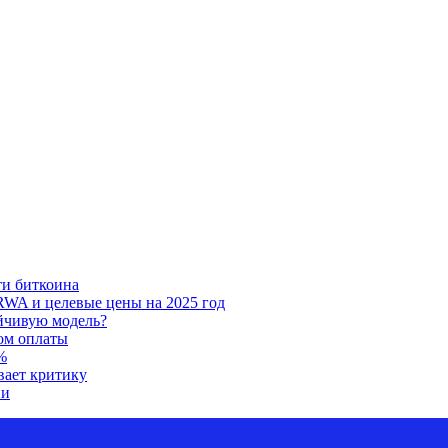
ти биткоина
RWA и целевые цены на 2025 год
ойчивую модель?
ом оплаты
%
вает критику
ии