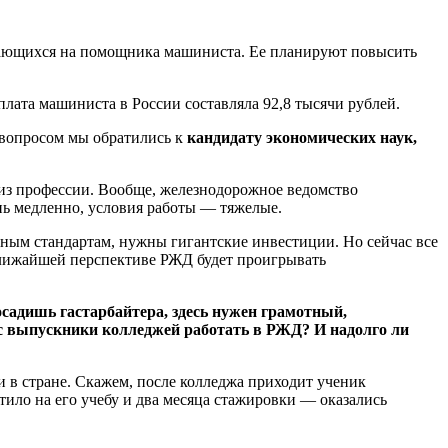
учающихся на помощника машиниста. Ее планируют повысить
плата машиниста в России составляла 92,8 тысячи рублей.
 вопросом мы обратились к
кандидату экономических наук,
к из профессии. Вообще, железнодорожное ведомство
ень медленно, условия работы — тяжелые.
нным стандартам, нужны гигантские инвестиции. Но сейчас все
 ближайшей перспективе РЖД будет проигрывать
осадишь гастарбайтера, здесь нужен грамотный,
ас выпускники колледжей работать в РЖД? И надолго ли
 в стране. Скажем, после колледжа приходит ученик
ратило на его учебу и два месяца стажировки — оказались