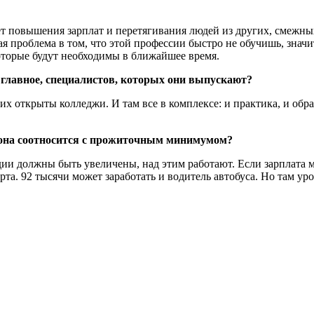
 повышения зарплат и перетягивания людей из других, смежных
 проблема в том, что этой профессии быстро не обучишь, значит
которые будут необходимы в ближайшее время.
главное, специалистов, которых они выпускают?
х открыты колледжи. И там все в комплексе: и практика, и обр
к она соотносится с прожиточным минимумом?
ии должны быть увеличены, над этим работают. Если зарплата ма
та. 92 тысячи может заработать и водитель автобуса. Но там уро