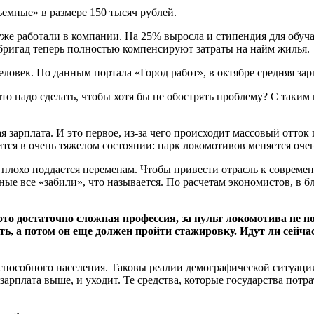
емные» в размере 150 тысяч рублей.
и уже работали в компании. На 25% выросла и стипендия для об
 бригад теперь полностью компенсируют затраты на найм жилья.
ловек. По данным портала «Город работ», в октябре средняя зар
о надо сделать, чтобы хотя бы не обострять проблему? С таким
 зарплата. И это первое, из-за чего происходит массовый отто
дится в очень тяжелом состоянии: парк локомотивов меняется оч
плохо поддается переменам. Чтобы привести отрасль к совреме
ые все «забили», что называется. По расчетам экономистов, в
то достаточно сложная профессия, за пульт локомотива не п
ть, а потом он еще должен пройти стажировку. Идут ли сейч
пособного населения. Таковы реалии демографической ситуации
 зарплата выше, и уходит. Те средства, которые государства пот