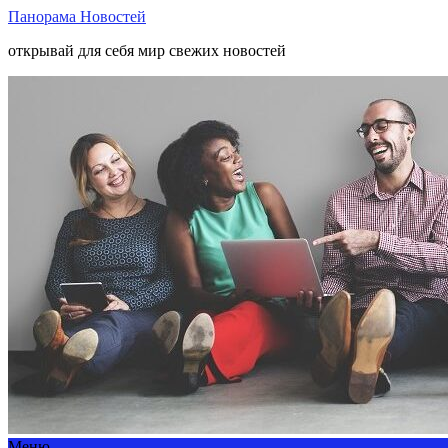
Панорама Новостей
открывай для себя мир свежих новостей
Меню