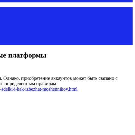
ные платформы
. Однако, приобретение аккаунтов может быть связано с
ть определенным правилам.
e-sdelki-i-kak-izbezhat-moshennikov.html