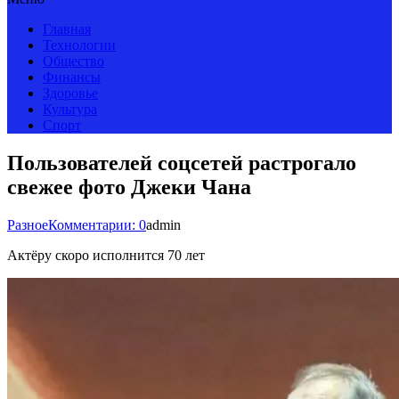
Главная
Технологии
Общество
Финансы
Здоровье
Культура
Спорт
Пользователей соцсетей растрогало
свежее фото Джеки Чана
Разное
Комментарии: 0
admin
Актёру скоро исполнится 70 лет