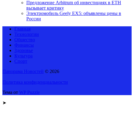
Предложение Arbitrum об инвестициях в ETH
вызывает критику
Электромобиль Geely EX5: объявлены цены в
России
Главная
Технологии
Общество
Финансы
Здоровье
Культура
Спорт
Панорама Новостей
© 2026
Политика конфиденциальности
Тема от
WP Puzzle
➤