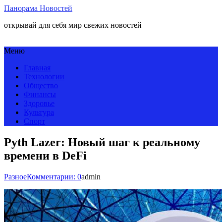
Панорама Новостей
открывай для себя мир свежих новостей
Меню
Главная
Технологии
Общество
Финансы
Здоровье
Культура
Спорт
Pyth Lazer: Новый шаг к реальному
времени в DeFi
Разное
Комментарии: 0
admin