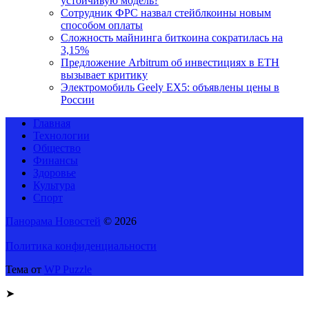
устойчивую модель?
Сотрудник ФРС назвал стейблкоины новым
способом оплаты
Сложность майнинга биткоина сократилась на
3,15%
Предложение Arbitrum об инвестициях в ETH
вызывает критику
Электромобиль Geely EX5: объявлены цены в
России
Главная
Технологии
Общество
Финансы
Здоровье
Культура
Спорт
Панорама Новостей
© 2026
Политика конфиденциальности
Тема от
WP Puzzle
➤