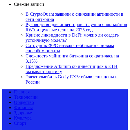
Свежие записи
В CryptoQuant заявили о снижении активности в
сети биткоина
Руководство для инвесторов: 5 лучших альткойнов
RWA и целевые цены на 2025 год
Кризис ликвидности в DeFi: можно ли создать
устойчивую модель?
Сотрудник ФРС назвал стейблкоины новым
способом оплаты
Сложность майнинга биткоина сократилась на
3,15%
Предложение Arbitrum об инвестициях в ETH
вызывает критику
Электромобиль Geely EX5: объявлены цены в
России
Главная
Технологии
Общество
Финансы
Здоровье
Культура
Спорт