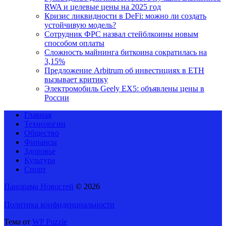
RWA и целевые цены на 2025 год
Кризис ликвидности в DeFi: можно ли создать
устойчивую модель?
Сотрудник ФРС назвал стейблкоины новым
способом оплаты
Сложность майнинга биткоина сократилась на
3,15%
Предложение Arbitrum об инвестициях в ETH
вызывает критику
Электромобиль Geely EX5: объявлены цены в
России
Главная
Технологии
Общество
Финансы
Здоровье
Культура
Спорт
Панорама Новостей
© 2026
Политика конфиденциальности
Тема от
WP Puzzle