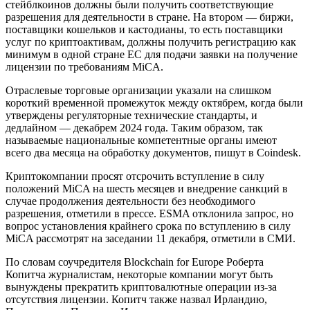
стейблкоинов должны были получить соответствующие
разрешения для деятельности в стране. На втором — биржи,
поставщики кошельков и кастодианы, то есть поставщики
услуг по криптоактивам, должны получить регистрацию как
минимум в одной стране ЕС для подачи заявки на получение
лицензии по требованиям MiCA.
Отраслевые торговые организации указали на слишком
короткий временной промежуток между октябрем, когда были
утверждены регуляторные технические стандарты, и
дедлайном — декабрем 2024 года. Таким образом, так
называемые национальные компетентные органы имеют
всего два месяца на обработку документов, пишут в Coindesk.
Криптокомпании просят отсрочить вступление в силу
положений MiCA на шесть месяцев и внедрение санкций в
случае продолжения деятельности без необходимого
разрешения, отметили в прессе. ESMA отклонила запрос, но
вопрос установления крайнего срока по вступлению в силу
MiCA рассмотрят на заседании 11 декабря, отметили в СМИ.
По словам соучредителя Blockchain for Europe Роберта
Копитча журналистам, некоторые компании могут быть
вынуждены прекратить криптовалютные операции из-за
отсутствия лицензии. Копитч также назвал Ирландию,