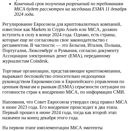
Конечный срок получения разрешений по требованиям
MiCA будет рассмотрен на заседании ESMA 11 декабря
2024 года.
Регулирование Евросоюза для криптовалютных компаний,
известное как Markets in Crypto Assets или MiCA, должно
вступить в силу в конце 2024 года. Однако, есть страны,
которые еще не согласовали свое законодательство с
регламентом. В частности — это Бельгия, Италия, Польша,
Португалия, Люксембург и Румыния, согласно документу
Ассоциации электронных денег (ЕМА), переданному
журналистам Coindesk.
Торговые организации, представляющие криптокомпании,
выражают беспокойство относительно недооценки
руководством Еврокомиссии и Европейского управления по
ценным бумагам и рынкам (ESMA) серьезности ситуации по
готовности стран к внедрению MiCA, по информации СМИ.
Напомним, что Совет Евросоюза утвердил свод правил MiCA
в июне 2023 года. Его внедрение происходит в два этапа.
Первый прошел в июне 2024 года, тогда как второй этап
назначен на конец декабря этого года.
На первом этапе имплементации MiCA эмитенты