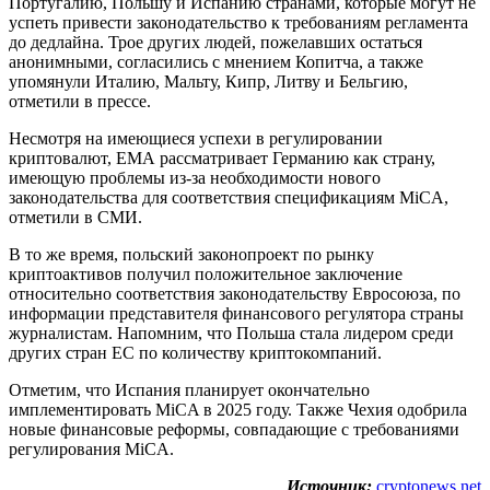
Португалию, Польшу и Испанию странами, которые могут не
успеть привести законодательство к требованиям регламента
до дедлайна. Трое других людей, пожелавших остаться
анонимными, согласились с мнением Копитча, а также
упомянули Италию, Мальту, Кипр, Литву и Бельгию,
отметили в прессе.
Несмотря на имеющиеся успехи в регулировании
криптовалют, ЕМА рассматривает Германию как страну,
имеющую проблемы из-за необходимости нового
законодательства для соответствия спецификациям MiCA,
отметили в СМИ.
В то же время, польский законопроект по рынку
криптоактивов получил положительное заключение
относительно соответствия законодательству Евросоюза, по
информации представителя финансового регулятора страны
журналистам. Напомним, что Польша стала лидером среди
других стран ЕС по количеству криптокомпаний.
Отметим, что Испания планирует окончательно
имплементировать MiCA в 2025 году. Также Чехия одобрила
новые финансовые реформы, совпадающие с требованиями
регулирования MiCA.
Источник:
cryptonews.net