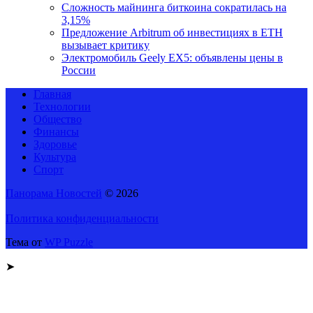
Сложность майнинга биткоина сократилась на
3,15%
Предложение Arbitrum об инвестициях в ETH
вызывает критику
Электромобиль Geely EX5: объявлены цены в
России
Главная
Технологии
Общество
Финансы
Здоровье
Культура
Спорт
Панорама Новостей
© 2026
Политика конфиденциальности
Тема от
WP Puzzle
➤