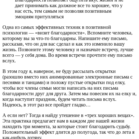
дает принимать как должное все то хорошее, что у
нас есть, тем самым не позволяя позитивным
эмоциям притупляться
Одна из самых эффективных техник в позитивной
психологии — «визит благодарности». Вспомните человека,
которому вы за что-то благодарны. Напишите ему письмо,
рассказав, что он для вас сделал и как это изменило вашу
жизнь. Позвоните этому человеку и назначьте встречу, лучше
всего — у себя дома. Во время встречи прочтите ему письмо
вслух.
В этом году я, наверное, не буду рассылать открытки
(разошлю вместо них анимированные электронные письма с
песнями и танцами) и положу пустые открытки под елку,
чтобы все члены семьи могли написать на них письма
благодарности друг для друга. Затем мы повесим их на елку и,
когда наступит праздник, будем читать письма вслух.
Надеюсь, в этот раз все пройдет гладко…
А если нет? Тогда я найду утешение в «трех хороших вещах».
Эта практика предлагает нам в каждом дне нашей жизни
находить три момента, за которые стоит благодарить судьбу.
Положительный эффект длится до полугода, так что до лета я
как-нибудь дотяну.