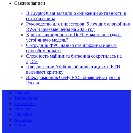
Свежие записи
В CryptoQuant заявили о снижении активности в
сети биткоина
Руководство для инвесторов: 5 лучших альткойнов
RWA и целевые цены на 2025 год
Кризис ликвидности в DeFi: можно ли создать
устойчивую модель?
Сотрудник ФРС назвал стейблкоины новым
способом оплаты
Сложность майнинга биткоина сократилась на
3,15%
Предложение Arbitrum об инвестициях в ETH
вызывает критику
Электромобиль Geely EX5: объявлены цены в
России
Главная
Технологии
Общество
Финансы
Здоровье
Культура
Спорт