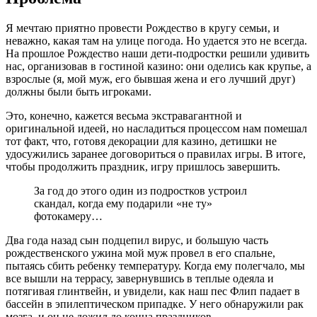
Я мечтаю приятно провести Рождество в кругу семьи, и
неважно, какая там на улице погода. Но удается это не всегда.
На прошлое Рождество наши дети-подростки решили удивить
нас, организовав в гостиной казино: они оделись как крупье, а
взрослые (я, мой муж, его бывшая жена и его лучший друг)
должны были быть игроками.
Это, конечно, кажется весьма экстравагантной и
оригинальной идеей, но насладиться процессом нам помешал
тот факт, что, готовя декорации для казино, детишки не
удосужились заранее договориться о правилах игры. В итоге,
чтобы продолжить праздник, игру пришлось завершить.
За год до этого один из подростков устроил
скандал, когда ему подарили «не ту»
фотокамеру…
Два года назад сын подцепил вирус, и большую часть
рождественского ужина мой муж провел в его спальне,
пытаясь сбить ребенку температуру. Когда ему полегчало, мы
все вышли на террасу, завернувшись в теплые одеяла и
потягивая глинтвейн, и увидели, как наш пес Флип падает в
бассейн в эпилептическом припадке. У него обнаружили рак
мозга, и он не дожил до конца праздников.