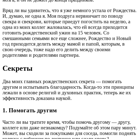
Вряд ли вы удивитесь, что я уже немного устала от Рождества.
И, думаю, не одна я. Моя подруга нервничает по поводу
свекра и свекрови, которые приедут погостить на неделю, а
одна из моих коллег жаловалась, что ей всегда приходится
готовить рождественский ужин на 15 человек. Со
смешанными семьями все еще сложнее, Рождество и Новый
год приходится делить между мамой и папой, которым, в
свою очередь, тоже надо его делить между своими
родителями и родителями партнера.
Секреты
Два моих главных рождественских секрета — помогать
другим и испытывать благодарность. Когда-то эти принципы
лежали в основе религий и духовных практик, теперь же их
эффективность доказана наукой.
1. Помогать другим
Часто ли вы тратите время, чтобы помочь другому — другу,
коллеге или даже незнакомцу? Подумайте об этом пару минут.
Может, вы сходили за покупками для соседа, помогли поднять
коляску с ребенком по лестнице или сдали кровь?