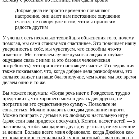
Добрые дела не просто временно повышают
настроение, они дают нам постоянное ощущение
счастья, не говоря уже о том, что мы приносим
радость другим
У ученых есть несколько теорий для объяснения того, почему,
помогая, мы сами становимся счастливее. Это повышает нашу
уверенность в себе, мы чувствуем, что способны что-то
изменить. Мы начинаем лучше думать о людях и глубже
ощущаем связь с ними (а это базовая человеческая
потребность), что приносит настоящее счастье. Исследования
также показывают, что, когда добрые дела разнообразны, это
сильнее влияет на наше благополучие, чем когда мы все время
делаем одно и то же.
Вы можете подумать: «Когда речь идет о Рождестве, трудно
представить, что хорошего можно делать для других, не
потратив на это существенную сумму». Позвольте не
согласиться. Можно подарить соседям домашние пироги.
Можно поиграть с детьми в их любимую настольную игру
(даже если вам придется поскучать). Кстати, насчет детей — я
настаиваю, чтобы мы дарили друг другу что-то, не купленное
за деньги. Больше всего меня обрадовало, когда Джейсон как-
то подарил мне специальный купон, который давал право на