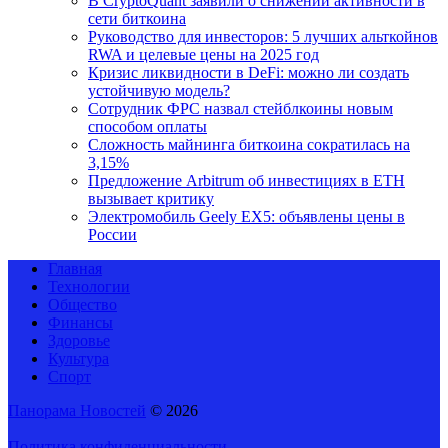
В CryptoQuant заявили о снижении активности в
сети биткоина
Руководство для инвесторов: 5 лучших альткойнов
RWA и целевые цены на 2025 год
Кризис ликвидности в DeFi: можно ли создать
устойчивую модель?
Сотрудник ФРС назвал стейблкоины новым
способом оплаты
Сложность майнинга биткоина сократилась на
3,15%
Предложение Arbitrum об инвестициях в ETH
вызывает критику
Электромобиль Geely EX5: объявлены цены в
России
Главная
Технологии
Общество
Финансы
Здоровье
Культура
Спорт
Панорама Новостей
© 2026
Политика конфиденциальности