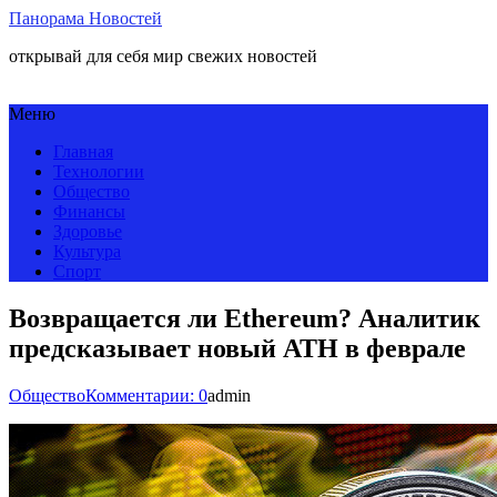
Панорама Новостей
открывай для себя мир свежих новостей
Меню
Главная
Технологии
Общество
Финансы
Здоровье
Культура
Спорт
Возвращается ли Ethereum? Аналитик
предсказывает новый ATH в феврале
Общество
Комментарии: 0
admin