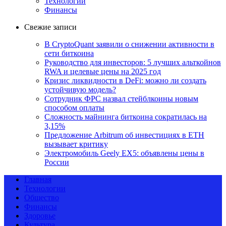
Технологии
Финансы
Свежие записи
В CryptoQuant заявили о снижении активности в
сети биткоина
Руководство для инвесторов: 5 лучших альткойнов
RWA и целевые цены на 2025 год
Кризис ликвидности в DeFi: можно ли создать
устойчивую модель?
Сотрудник ФРС назвал стейблкоины новым
способом оплаты
Сложность майнинга биткоина сократилась на
3,15%
Предложение Arbitrum об инвестициях в ETH
вызывает критику
Электромобиль Geely EX5: объявлены цены в
России
Главная
Технологии
Общество
Финансы
Здоровье
Культура