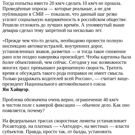
Тогда попытка вместо 20 км/ч сделать 10 км/ч не прошла.
Проведённые опросы — которые реальные, а не для
публикации в СМИ — показали, что данный шаг резко
усилит социальную напряжённость в российском обществе.
Решили отложить до лучших времён. А упомянутый выше
демарш сделал тему запретной на несколько лет.
«Прежде чем что-то делать, необходимо провести полную
инспекцию автомагистралей, внутренних дорог,
установленных знаков, разметки — и тогда такое снижение
рано или поздно наверняка произойдет. Чтобы картинка была
более объективной, чем сейчас. Сегодня у нас возможности
многих трасс превышают разрешенную скорость. Тратить
время и обсуждать такого рода поправки не имеет смысла.
Только раздражать водителей всей России», — считает вице-
президент Национального автомобильного союза
Ян Хайцеэр
.
Проблема обозначена очень верно, ограничение 40 км/ч
в чистом поле с камерой фиксации — обычное дело. Как оно
появляется, почему?
На федеральных трассах скоростные лимиты устанавливает
Росавтодор, на платных — «Автодор», на местных — власти
субъектов. Правда, просто так, от балды, установить