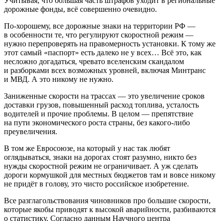
Учитывая, что большая часть штрафов уходит в региональные
дорожные фонды, всё совершенно очевидно.
По-хорошему, все дорожные знаки на территории РФ —
в особенности те, что регулируют скоростной режим —
нужно перепроверять на правомерность установки. К тому же
этот самый «паспорт» есть далеко не у всех… Всё это, как
несложно догадаться, чревато вселенским скандалом
и разборками всех возможных уровней, включая Минтранс
и МВД. А это никому не нужно.
Заниженные скорости на трассах — это увеличение сроков
доставки грузов, повышенный расход топлива, усталость
водителей и прочие проблемы. В целом — препятствие
на пути экономического роста страны, без какого-либо
преувеличения.
В том же Евросоюзе, на который у нас так любят
оглядываться, знаки на дорогах стоят разумно, никто без
нужды скоростной режим не ограничивает. А уж сделать
дороги кормушкой для местных бюджетов там и вовсе никому
не придёт в голову, это чисто российское изобретение.
Все разглагольствования чиновников про большие скорости,
которые якобы приводят к высокой аварийности, разбиваются
о статистику. Согласно данным Научного центра