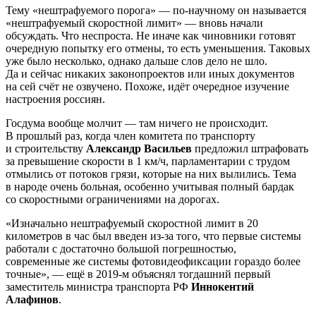
Тему «нештрафуемого порога» — по-научному он называется
«нештрафуемый скоростной лимит» — вновь начали
обсуждать. Что неспроста. Не иначе как чиновники готовят
очередную попытку его отмены, то есть уменьшения. Таковых
уже было несколько, однако дальше слов дело не шло.
Да и сейчас никаких законопроектов или иных документов
на сей счёт не озвучено. Похоже, идёт очередное изучение
настроения россиян.
Госдума вообще молчит — там ничего не происходит.
В прошлый раз, когда член комитета по транспорту
и строительству
Александр Васильев
предложил штрафовать
за превышение скорости в 1 км/ч, парламентарии с трудом
отмылись от потоков грязи, которые на них вылились. Тема
в народе очень больная, особенно учитывая полный бардак
со скоростными ограничениями на дорогах.
«Изначально нештрафуемый скоростной лимит в 20
километров в час был введен из-за того, что первые системы
работали с достаточно большой погрешностью,
современные же системы фотовидеофиксации гораздо более
точные», — ещё в 2019-м объяснял тогдашний первый
заместитель министра транспорта РФ
Иннокентий
Алафинов
.