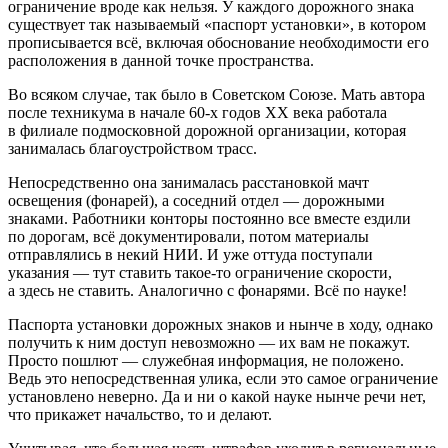
ограничение вроде как нельзя. У каждого дорожного знака
существует так называемый «паспорт установки», в котором
прописывается всё, включая обоснование необходимости его
расположения в данной точке пространства.
Во всяком случае, так было в Советском Союзе. Мать автора
после техникума в начале 60-х годов ХХ века работала
в филиале подмосковной дорожной организации, которая
занималась благоустройством трасс.
Непосредственно она занималась расстановкой мачт
освещения (фонарей), а соседний отдел — дорожными
знаками. Работники конторы постоянно все вместе ездили
по дорогам, всё документировали, потом материалы
отправлялись в некий НИИ. И уже оттуда поступали
указания — тут ставить такое-то ограничение скорости,
а здесь не ставить. Аналогично с фонарями. Всё по науке!
Паспорта установки дорожных знаков и нынче в ходу, однако
получить к ним доступ невозможно — их вам не покажут.
Просто пошлют — служебная информация, не положено.
Ведь это непосредственная улика, если это самое ограничение
установлено неверно. Да и ни о какой науке нынче речи нет,
что прикажет начальство, то и делают.