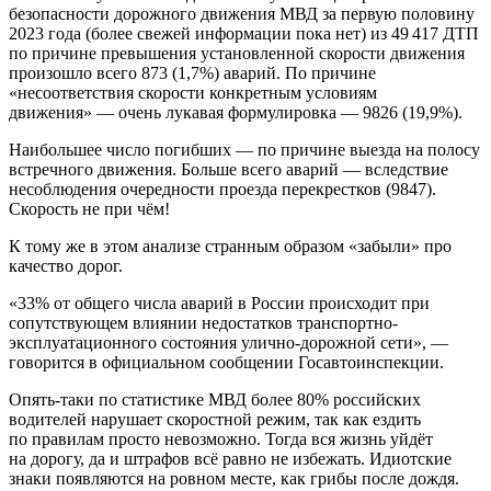
безопасности дорожного движения МВД за первую половину
2023 года (более свежей информации пока нет) из 49 417 ДТП
по причине превышения установленной скорости движения
произошло всего 873 (1,7%) аварий. По причине
«несоответствия скорости конкретным условиям
движения» — очень лукавая формулировка — 9826 (19,9%).
Наибольшее число погибших — по причине выезда на полосу
встречного движения. Больше всего аварий — вследствие
несоблюдения очередности проезда перекрестков (9847).
Скорость не при чём!
К тому же в этом анализе странным образом «забыли» про
качество дорог.
«33% от общего числа аварий в России происходит при
сопутствующем влиянии недостатков транспортно-
эксплуатационного состояния улично-дорожной сети», —
говорится в официальном сообщении Госавтоинспекции.
Опять-таки по статистике МВД более 80% российских
водителей нарушает скоростной режим, так как ездить
по правилам просто невозможно. Тогда вся жизнь уйдёт
на дорогу, да и штрафов всё равно не избежать. Идиотские
знаки появляются на ровном месте, как грибы после дождя.