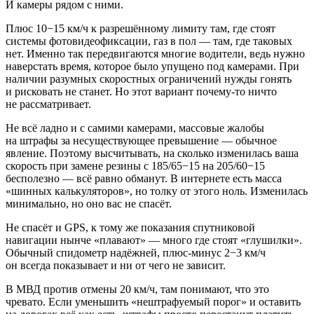
И камеры рядом с ними.
Плюс 10−15 км/ч к разрешённому лимиту там, где стоят
системы фотовидеофиксации, газ в пол — там, где таковых
нет. Именно так передвигаются многие водители, ведь нужно
наверстать время, которое было упущено под камерами. При
наличии разумных скоростных ограничений нужды гонять
и рисковать не станет. Но этот вариант почему-то ничто
не рассматривает.
Не всё ладно и с самими камерами, массовые жалобы
на штрафы за несуществующее превышение — обычное
явление. Поэтому высчитывать, на сколько изменилась ваша
скорость при замене резины с 185/65−15 на 205/60−15
бесполезно — всё равно обманут. В интернете есть масса
«шинных калькуляторов», но толку от этого ноль. Изменилась
минимально, но оно вас не спасёт.
Не спасёт и GPS, к тому же показания спутниковой
навигации нынче «плавают» — много где стоят «глушилки».
Обычный спидометр надёжней, плюс-минус 2−3 км/ч
он всегда показывает и ни от чего не зависит.
В МВД против отмены 20 км/ч, там понимают, что это
чревато. Если уменьшить «нештрафуемый порог» и оставить