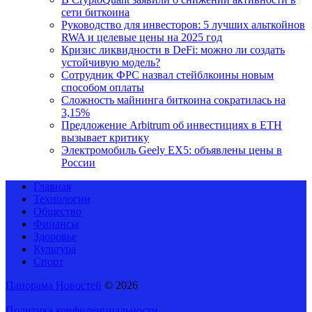
сети биткоина
Руководство для инвесторов: 5 лучших альткойнов
RWA и целевые цены на 2025 год
Кризис ликвидности в DeFi: можно ли создать
устойчивую модель?
Сотрудник ФРС назвал стейблкоины новым
способом оплаты
Сложность майнинга биткоина сократилась на
3,15%
Предложение Arbitrum об инвестициях в ETH
вызывает критику
Электромобиль Geely EX5: объявлены цены в
России
Главная
Технологии
Общество
Финансы
Здоровье
Культура
Спорт
Панорама Новостей
© 2026
Политика конфиденциальности