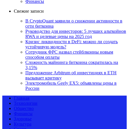
Финансы
Свежие записи
В CryptoQuant заявили о снижении активности в
сети биткоина
Руководство для инвесторов: 5 лучших альткойнов
RWA и целевые цены на 2025 год
Кризис ликвидности в DeFi: можно ли создать
устойчивую модель?
Сотрудник ФРС назвал стейблкоины новым
способом оплаты
Сложность майнинга биткоина сократилась на
3,15%
Предложение Arbitrum об инвестициях в ETH
вызывает критику
Электромобиль Geely EX5: объявлены цены в
России
Главная
Технологии
Общество
Финансы
Здоровье
Культура