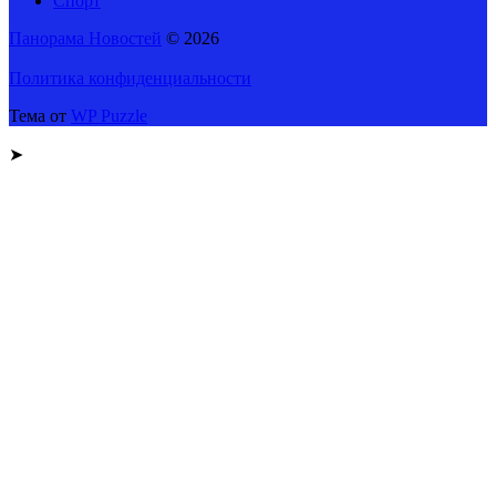
Спорт
Панорама Новостей
© 2026
Политика конфиденциальности
Тема от
WP Puzzle
➤