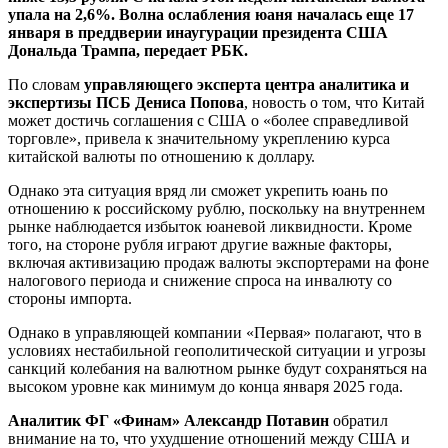
упала на 2,6%. Волна ослабления юаня началась еще 17
января в преддверии инаугурации президента США
Дональда Трампа, передает РБК.
По словам
управляющего эксперта центра аналитика и
экспертизы ПСБ Дениса Попова
, новость о том, что Китай
может достичь соглашения с США о «более справедливой
торговле», привела к значительному укреплению курса
китайской валюты по отношению к доллару.
Однако эта ситуация вряд ли сможет укрепить юань по
отношению к российскому рублю, поскольку на внутреннем
рынке наблюдается избыток юаневой ликвидности. Кроме
того, на стороне рубля играют другие важные факторы,
включая активизацию продаж валюты экспортерами на фоне
налогового периода и снижение спроса на инвалюту со
стороны импорта.
Однако в управляющей компании «Первая» полагают, что в
условиях нестабильной геополитической ситуации и угрозы
санкций колебания на валютном рынке будут сохраняться на
высоком уровне как минимум до конца января 2025 года.
Аналитик ФГ «Финам» Александр Потавин
обратил
внимание на то, что ухудшение отношений между США и