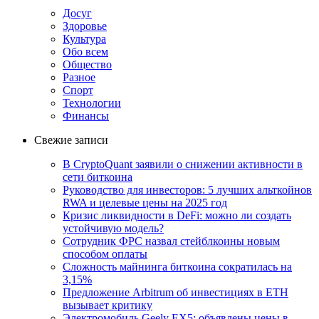
Досуг
Здоровье
Культура
Обо всем
Общество
Разное
Спорт
Технологии
Финансы
Свежие записи
В CryptoQuant заявили о снижении активности в
сети биткоина
Руководство для инвесторов: 5 лучших альткойнов
RWA и целевые цены на 2025 год
Кризис ликвидности в DeFi: можно ли создать
устойчивую модель?
Сотрудник ФРС назвал стейблкоины новым
способом оплаты
Сложность майнинга биткоина сократилась на
3,15%
Предложение Arbitrum об инвестициях в ETH
вызывает критику
Электромобиль Geely EX5: объявлены цены в