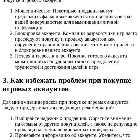
покупке игрового аккаунта:
Мошенничество. Некоторые продавцы могут
предложить фальшивые аккаунты или воспользоваться
вашей доверчивостью для выманивания личной
информации.
Блокировка аккаунта. Компании-разработчики игр часто
преследуют покупку и продажу аккаунтов как
нарушение правил использования, что может привести
к блокировке вашего аккаунта.
Потеря интереса к игре. Покупка готового аккаунта
может лишить вас удовольствия от преодоления
трудностей и достижения целей в игре.
3. Как избежать проблем при покупке
игровых аккаунтов
Для минимизации рисков при покупке игровых аккаунтов
следует придерживаться следующих рекомендаций:
Выбирайте надежных продавцов. Обратите внимание
на отзывы от других покупателей, а также на репутацию
продавца на специализированных площадках.
Проверяйте информацию об аккаунте. Убедитесь, что