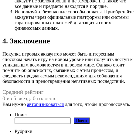
аккаунт не заблокирован и не заморожен, а также что
все данные и предметы находятся в порядке.
Используйте безопасные способы оплаты. Приобретайте
аккаунты через официальные платформы или системы
гарантированных платежей для защиты своих
финансовых данных.
4. Заключение
Покупка игровых аккаунтов может быть интересным
способом начать игру на новом уровне или получить доступ к
уникальным возможностям в игровом мире. Однако стоит
помнить об опасностях, связанных с этим процессом, и
следовать предлагаемым рекомендациям для соблюдения
безопасности и предотвращения негативных последствий.
Средний рейтинг
0 из 5 звезд. 0 голосов.
Вам нужно
авторизироваться
для того, чтобы проголосовать.
Поиск
Поиск
Рубрики