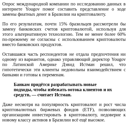
Опрос международной компании по исследованию данных в
интернете Yougov помог составить представление о ходе
замены фиатных денег в Бразилии на криптовалюту.
По его результатам, почти 15% бразильцев рассмотрели бы
замену банковских счетов криптовалютой, используя для
этого альтернативную технологию. Тем не менее более 60%
по-прежнему не согласны с использованием криптовалюты
вместо банковских продуктов.
Оставшаяся часть респондентов не отдала предпочтения ни
одному из вариантов, однако управляющий директор Yougov
по Латинской Америке Дэвид Истман решил, что
гипотетически эти клиенты недовольны взаимодействием с
банками и готовы к переменам.
Банкам придётся разрабатывать новые
подходы, чтобы избежать оотока клиентов и их
средств, — считает Истман.
Даже несмотря на популярность криптовалют и рост числа
криптовалютных биржевых фондов (ETF), позволяющих
организациям инвестировать в криптовалюту, недоверие к
новому классу активов в Бразилии всё ещё высокое.