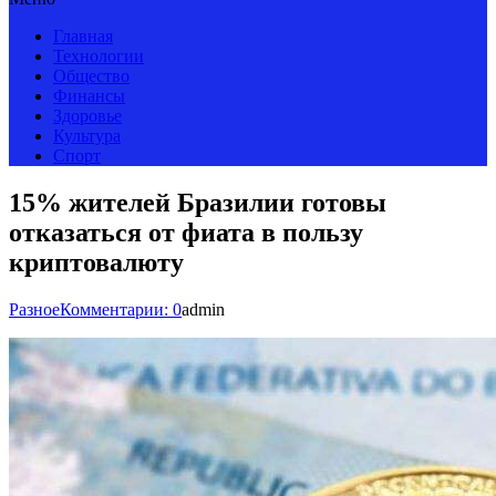
Главная
Технологии
Общество
Финансы
Здоровье
Культура
Спорт
15% жителей Бразилии готовы
отказаться от фиата в пользу
криптовалюту
Разное
Комментарии: 0
admin