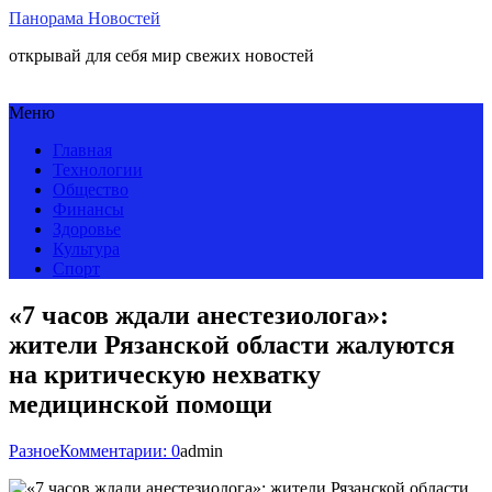
Панорама Новостей
открывай для себя мир свежих новостей
Меню
Главная
Технологии
Общество
Финансы
Здоровье
Культура
Спорт
«7 часов ждали анестезиолога»:
жители Рязанской области жалуются
на критическую нехватку
медицинской помощи
Разное
Комментарии: 0
admin