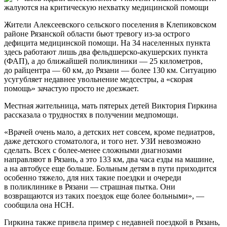
Жители Алексеевского сельского поселения в Клепиковском
районе Рязанской области бьют тревогу из-за острого
дефицита медицинской помощи. На 34 населенных пункта
здесь работают лишь два фельдшерско-акушерских пункта
(ФАП), а до ближайшей поликлиники — 25 километров,
до райцентра — 60 км, до Рязани — более 130 км. Ситуацию
усугубляет недавнее увольнение медсестры, а «скорая
помощь» зачастую просто не доезжает.
Местная жительница, мать пятерых детей Виктория Гиркина
рассказала о трудностях в получении медпомощи.
«Врачей очень мало, а детских нет совсем, кроме педиатров,
даже детского стоматолога, и того нет. УЗИ невозможно
сделать. Всех с более-менее сложными диагнозами
направляют в Рязань, а это 133 км, два часа езды на машине,
а на автобусе еще больше. Больным детям в пути приходится
особенно тяжело, для них такие поездки и очереди
в поликлинике в Рязани — страшная пытка. Они
возвращаются из таких поездок еще более больными», —
сообщила она НСН.
Гиркина также привела пример с недавней поездкой в Рязань,