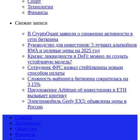
Спорт
Технологии
Финансы
Свежие записи
В CryptoQuant заявили о снижении активности в
сети биткоина
Руководство для инвесторов: 5 лучших альткойнов
RWA и целевые цены на 2025 год
Кризис ликвидности в DeFi: можно ли создать
устойчивую модель?
Сотрудник ФРС назвал стейблкоины новым
способом оплаты
Сложность майнинга биткоина сократилась на
3,15%
Предложение Arbitrum об инвестициях в ETH
вызывает критику
Электромобиль Geely EX5: объявлены цены в
России
Главная
Технологии
Общество
Финансы
Здоровье