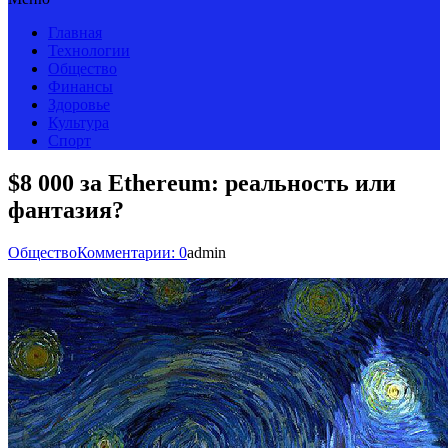
Главная
Технологии
Общество
Финансы
Здоровье
Культура
Спорт
$8 000 за Ethereum: реальность или
фантазия?
Общество
Комментарии: 0
admin