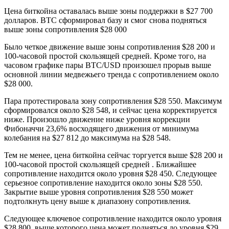
Цена биткойна оставалась выше зоны поддержки в $27 700
долларов. BTC сформировал базу и смог снова подняться
выше зоны сопротивления $28 000
Было четкое движение выше зоны сопротивления $28 200 и
100-часовой простой скользящей средней. Кроме того, на
часовом графике пары BTC/USD произошел прорыв выше
основной линии медвежьего тренда с сопротивлением около
$28 000.
Пара протестировала зону сопротивления $28 550. Максимум
сформировался около $28 548, и сейчас цена корректируется
ниже. Произошло движение ниже уровня коррекции
Фибоначчи 23,6% восходящего движения от минимума
колебания на $27 812 до максимума на $28 548.
Тем не менее, цена биткойна сейчас торгуется выше $28 200 и
100-часовой простой скользящей средней . Ближайшее
сопротивление находится около уровня $28 450. Следующее
серьезное сопротивление находится около зоны $28 550.
Закрытие выше уровня сопротивления $28 550 может
подтолкнуть цену выше к диапазону сопротивления.
Следующее ключевое сопротивление находится около уровня
$28 800, выше которого цена может подняться до уровня $29