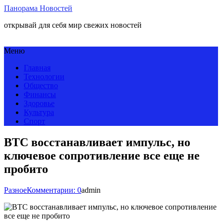
Панорама Новостей
открывай для себя мир свежих новостей
Меню
Главная
Технологии
Общество
Финансы
Здоровье
Культура
Спорт
BTC восстанавливает импульс, но
ключевое сопротивление все еще не
пробито
Разное
Комментарии: 0
admin