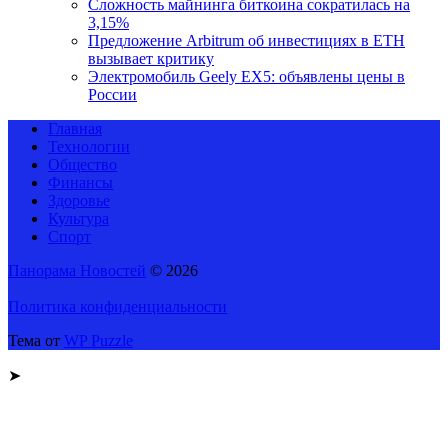
Сложность майнинга биткоина сократилась на
3,15%
Предложение Arbitrum об инвестициях в ETH
вызывает критику
Электромобиль Geely EX5: объявлены цены в
России
Главная
Технологии
Общество
Финансы
Здоровье
Культура
Спорт
Панорама Новостей
© 2026
Политика конфиденциальности
Тема от
WP Puzzle
➤