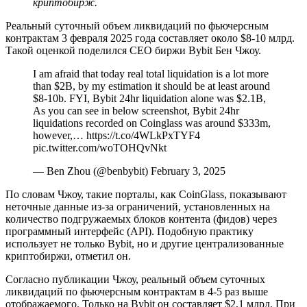
криптобирж.
Реальный суточный объем ликвидаций по фьючерсным
контрактам 3 февраля 2025 года составляет около $8-10 млрд.
Такой оценкой поделился CEO биржи Bybit Бен Чжоу.
I am afraid that today real total liquidation is a lot more
than $2B, by my estimation it should be at least around
$8-10b. FYI, Bybit 24hr liquidation alone was $2.1B,
As you can see in below screenshot, Bybit 24hr
liquidations recorded on Coinglass was around $333m,
however,… https://t.co/4WLkPxTYF4
pic.twitter.com/woTOHQvNkt
— Ben Zhou (@benbybit) February 3, 2025
По словам Чжоу, такие порталы, как CoinGlass, показывают
неточные данные из-за ограничений, установленных на
количество подгружаемых блоков контента (фидов) через
программный интерфейс (API). Подобную практику
использует не только Bybit, но и другие централизованные
криптобиржи, отметил он.
Согласно публикации Чжоу, реальный объем суточных
ликвидаций по фьючерсным контрактам в 4-5 раз выше
отображаемого. Только на Bybit он составляет $2,1 млрд. При