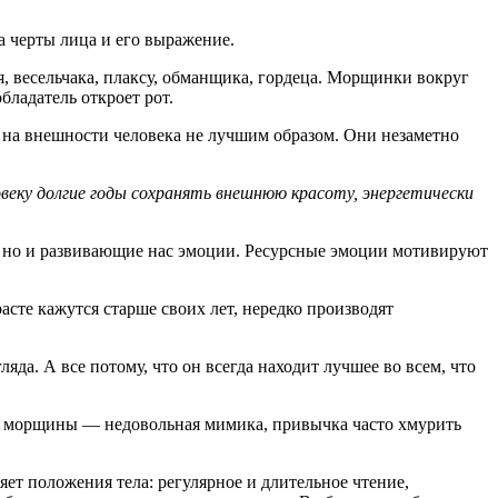
а черты лица и его выражение.
, весельчака, плаксу, обманщика, гордеца. Морщинки вокруг
бладатель откроет рот.
я на внешности человека не лучшим образом. Они незаметно
еку долгие годы сохранять внешнюю красоту, энергетически
, но и развивающие нас эмоции. Ресурсные эмоции мотивируют
сте кажутся старше своих лет, нередко производят
яда. А все потому, что он всегда находит лучшее во всем, что
й морщины — недовольная мимика, привычка часто хмурить
ет положения тела: регулярное и длительное чтение,