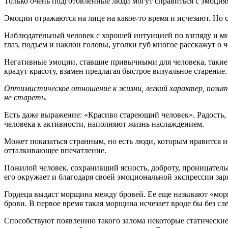
Только очень подготовленные люди могут справиться с эмоция
Эмоции отражаются на лице на какое-то время и исчезают. Но 
Наблюдательный человек с хорошей интуицией по взгляду и мим
глаз, подъем и наклон головы, уголки губ многое расскажут о 
Негативные эмоции, ставшие привычными для человека, такие к
крадут красоту, взамен предлагая быстрое визуальное старение.
Оптимистическое отношение к жизни, легкий характер, позит
не стареть
.
Есть даже выражение: «Красиво стареющий человек». Радость,
человека к активности, наполняют жизнь наслаждением.
Может показаться странным, но есть люди, которым нравится и
отталкивающее впечатление.
Пожилой человек, сохранивший ясность, доброту, проницательно
его окружает и благодаря своей эмоциональной экспрессии з
Гордеца выдаст морщина между бровей. Ее еще называют «мо
брови. В первое время такая морщина исчезает вроде бы без сл
Способствуют появлению такого залома некоторые статические 