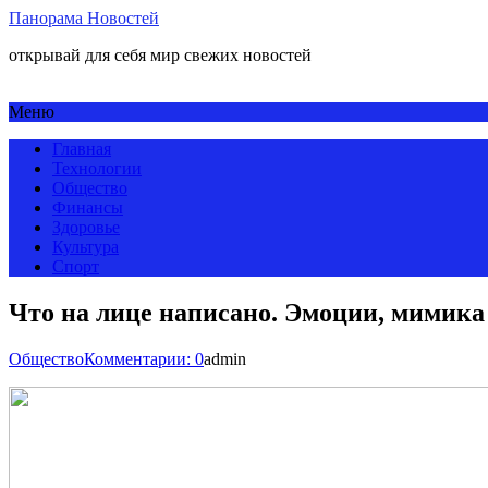
Панорама Новостей
открывай для себя мир свежих новостей
Меню
Главная
Технологии
Общество
Финансы
Здоровье
Культура
Спорт
Что на лице написано. Эмоции, мимика
Общество
Комментарии: 0
admin