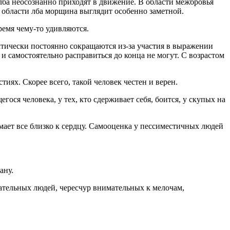
лба неосознанно приходят в движение. В области межбровья
 области лба морщина выглядит особенно заметной.
емя чему-то удивляются.
тически постоянно сокращаются из-за участия в выражении
и самостоятельно расправиться до конца не могут. С возрастом
ях. Скорее всего, такой человек честен и верен.
я человека, у тех, кто сдерживает себя, боится, у скупых на
мает все близко к сердцу. Самооценка у пессиместичных людей
ану.
ательных людей, чересчур внимательных к мелочам,