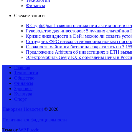
Технологии
Финансы
Свежие записи
В CryptoQuant заявили о снижении активности в се
Руководство для инвесторов: 5 лучших альткойнов 
Кризис ликвидности в DeFi: можно ли создать уст
Сотрудник ФРС назвал стейблкоины новым способ
Сложность майнинга биткоина сократилась на 3,15
Предложение Arbitrum об инвестициях в ETH вызы
Электромобиль Geely EX5: объявлены цены в Росс
Главная
Технологии
Общество
Финансы
Здоровье
Культура
Спорт
Панорама Новостей
© 2026
Политика конфиденциальности
Тема от
WP Puzzle