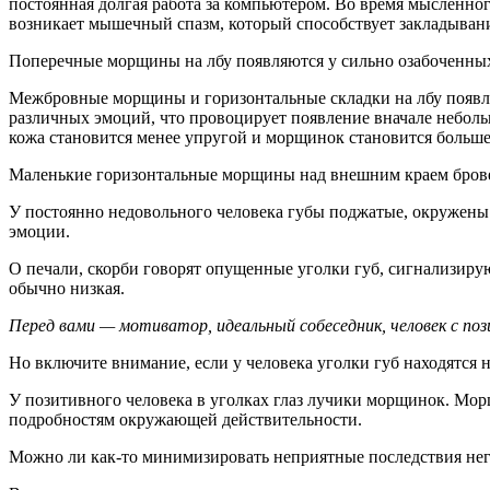
постоянная долгая работа за компьютером. Во время мысленно
возникает мышечный спазм, который способствует закладывани
Поперечные морщины на лбу появляются у сильно озабоченных 
Межбровные морщины и горизонтальные складки на лбу появля
различных эмоций, что провоцирует появление вначале небольш
кожа становится менее упругой и морщинок становится больше
Маленькие горизонтальные морщины над внешним краем бровей р
У постоянно недовольного человека губы поджатые, окружены с
эмоции.
О печали, скорби говорят опущенные уголки губ, сигнализирую
обычно низкая.
Перед вами — мотиватор, идеальный собеседник, человек с поз
Но включите внимание, если у человека уголки губ находятся 
У позитивного человека в уголках глаз лучики морщинок. Мор
подробностям окружающей действительности.
Можно ли как-то минимизировать неприятные последствия не