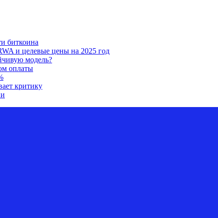
ти биткоина
RWA и целевые цены на 2025 год
ойчивую модель?
ом оплаты
%
вает критику
ии