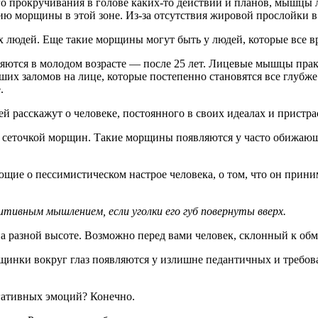
го прокручивания в голове каких-то действий и планов, мышцы 
ю морщины в этой зоне. Из-за отсутствия жировой прослойки в
людей. Еще такие морщины могут быть у людей, которые все вр
ются в молодом возрасте — после 25 лет. Лицевые мышцы прак
их заломов на лице, которые постепенно становятся все глубже 
.
асскажут о человеке, постоянного в своих идеалах и пристрасти
еточкой морщин. Такие морщины появляются у часто обижающегос
щие о пессимистическом настрое человека, о том, что он прини
итивным мышлением, если уголки его губ повернуты вверх.
на разной высоте. Возможно перед вами человек, склонный к обм
щинки вокруг глаз появляются у излишне педантичных и требов
гативных эмоций? Конечно.