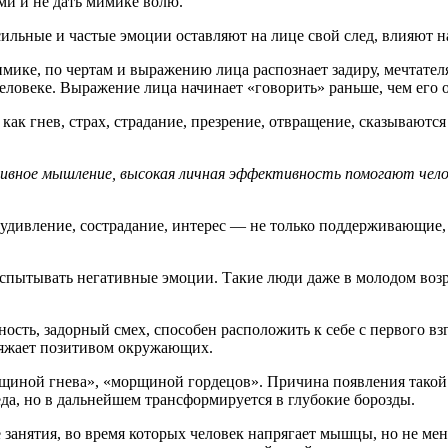
ми и не дать мимике волю.
сильные и частые эмоции оставляют на лице свой след, влияют н
ике, по чертам и выражению лица распознает задиру, мечтателя
человеке. Выражение лица начинает «говорить» раньше, чем его о
ак гнев, страх, страдание, презрение, отвращение, сказываютс
ивное мышление, высокая личная эффективность помогают челов
 удивление, сострадание, интерес — не только поддерживающие
спытывать негативные эмоции. Такие люди даже в молодом возра
сть, задорный смех, способен расположить к себе с первого взгл
аряжает позитивом окружающих.
рщиной гнева», «морщиной гордецов». Причина появления тако
еда, но в дальнейшем трансформируется в глубокие борозды.
занятия, во время которых человек напрягает мышцы, но не меня