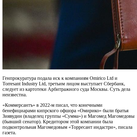
Генпрокуратура подала иск к компаниям Omirico Ltd и
Torresant Industry Ltd, третьим лицом выступает Сбербанк,
следует из картотеки Арбитражного суда Москвы. Суть дела
неизвестна.
«Коммерсантъ» в 2022-м писал, что конечными
бенефициарами кипрского офшора «Омирико» были братья
Зиявудин (владелец группы «Сумма») и Магомед Магомедовы
(бывший сенатор). Кредитором этой компании была
подконтрольная Магомедовым «Торресант индастри», писала
газета.