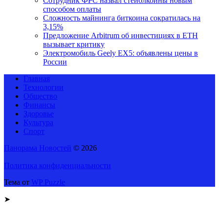
Сотрудник ФРС назвал стейблкоины новым
способом оплаты
Сложность майнинга биткоина сократилась на
3,15%
Предложение Arbitrum об инвестициях в ETH
вызывает критику
Электромобиль Geely EX5: объявлены цены в
России
Главная
Технологии
Общество
Финансы
Здоровье
Культура
Спорт
Панорама Новостей
© 2026
Политика конфиденциальности
Тема от
WP Puzzle
➤