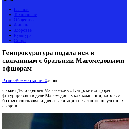
Главная
Технологии
Общество
Финансы
Здоровье
Культура
Спорт
Генпрокуратура подала иск к
связанным с братьями Магомедовыми
офшорам
Разное
Комментарии: 0
admin
Сюжет Дело братьев Магомедовых Кипрские ошфоры
фигурировали в деле Магомедовых как компании, которые
братья использовали для легализации незаконно полученных
средств