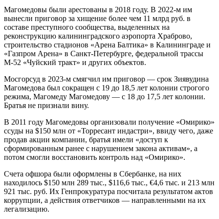
Магомедовы были арестованы в 2018 году. В 2022-м им
вынесли приговор за хищение более чем 11 млрд руб. в
составе преступного сообщества, выделенных на
реконструкцию калининградского аэропорта Храброво,
строительство стадионов «Арена Балтика» в Калининграде и
«Газпром Арена» в Санкт-Петербурге, федеральной трассы
М-52 «Чуйский тракт» и других объектов.
Мосгорсуд в 2023-м смягчил им приговор — срок Зиявудина
Магомедова был сокращен с 19 до 18,5 лет колонии строгого
режима, Магомеду Магомедову — с 18 до 17,5 лет колонии.
Братья не признали вину.
В 2011 году Магомедовы организовали получение «Омирико»
ссуды на $150 млн от «Торресант индастри», ввиду чего, даже
продав акции компании, братья имели «доступ к
сформированным ранее с нарушением закона активам», а
потом смогли восстановить контроль над «Омирико».
Счета офшора были оформлены в Сбербанке, на них
находилось $150 млн 289 тыс., $116,6 тыс., €4,6 тыс. и 213 млн
921 тыс. руб. Их Генпрокуратура посчитала результатом актов
коррупции, а действия ответчиков — направленными на их
легализацию.