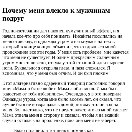
Почему меня влекло к мужчинам
подруг
Год психотерапии дал наконец кумулятивный эффект, и я
начала кое-что про себя понимать. Инсайты посыпались на
меня отовсюду, и однажды утром я наткнулась на текст,
который в конце концов объяснил, что за дрянь со мной
происходила все эти годы. У меня есть проблема: мне кажется,
что меня не существует. И одним прекрасным солнечным
утром мне стало ясно, откуда у этой странной идеи выросли
ноги. Буквально: я открыла глаза, и пазл сложился. Я
вспомнила, что у меня был отчим. И он был плохим.
Этот альтернативно одаренный товарищ постоянно говорил
мне: «Мама тебя не любит. Мама любит меня. И мы бы с
радостью от тебя избавились». Очевидно, я в это поверила.
Однажды утром, когда мне было восемь лет, он сказал, что
лучше бы я не возвращалась домой, потому что он зол на
меня. Зол настолько, что не представляет, что со мной сделает.
Мама отвела меня в сторону и сказала, чтобы я на всякий
случай осталась на продленке, пока она меня не заберет.
Было страшно, и тот день я помню, как