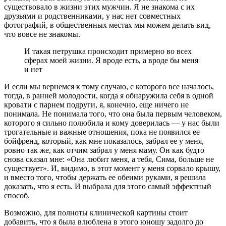
существовало в жизни этих мужчин. Я не знакома с их
друзьями и родственниками, у нас нет совместных
фотографий, в общественных местах мы можем делать вид,
что вовсе не знакомы.
И такая петрушка происходит примерно во всех
сферах моей жизни. Я вроде есть, а вроде бы меня
и нет
И если мы вернемся к тому случаю, с которого все началось,
тогда, в ранней молодости, когда я обнаружила себя в одной
кровати с парнем подруги, я, конечно, еще ничего не
понимала. Не понимала того, что она была первым человеком,
которого я сильно полюбила и кому доверилась — у нас были
трогательные и важные отношения, пока не появился ее
бойфренд, который, как мне показалось, забрал ее у меня,
ровно так же, как отчим забрал у меня маму. Он как будто
снова сказал мне: «Она любит меня, а тебя, Сима, больше не
существует». И, видимо, в этот момент у меня сорвало крышу,
и вместо того, чтобы держать ее обеими руками, я решила
доказать, что я есть. И выбрала для этого самый эффектный
способ.
Возможно, для полноты клинической картины стоит
добавить, что я была влюблена в этого юношу задолго до