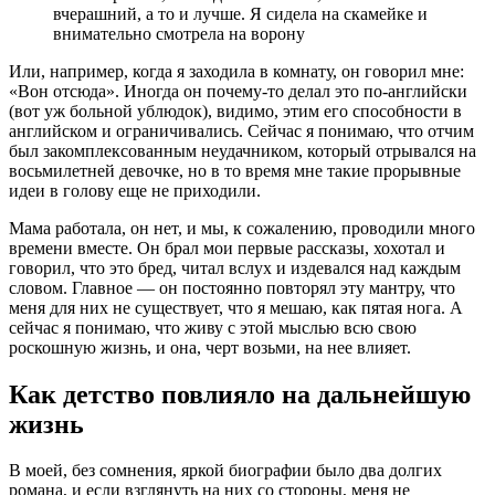
вчерашний, а то и лучше. Я сидела на скамейке и
внимательно смотрела на ворону
Или, например, когда я заходила в комнату, он говорил мне:
«Вон отсюда». Иногда он почему-то делал это по-английски
(вот уж больной ублюдок), видимо, этим его способности в
английском и ограничивались. Сейчас я понимаю, что отчим
был закомплексованным неудачником, который отрывался на
восьмилетней девочке, но в то время мне такие прорывные
идеи в голову еще не приходили.
Мама работала, он нет, и мы, к сожалению, проводили много
времени вместе. Он брал мои первые рассказы, хохотал и
говорил, что это бред, читал вслух и издевался над каждым
словом. Главное — он постоянно повторял эту мантру, что
меня для них не существует, что я мешаю, как пятая нога. А
сейчас я понимаю, что живу с этой мыслью всю свою
роскошную жизнь, и она, черт возьми, на нее влияет.
Как детство повлияло на дальнейшую
жизнь
В моей, без сомнения, яркой биографии было два долгих
романа, и если взглянуть на них со стороны, меня не