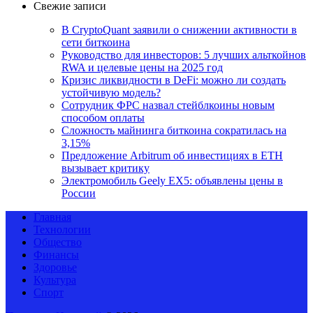
Свежие записи
В CryptoQuant заявили о снижении активности в
сети биткоина
Руководство для инвесторов: 5 лучших альткойнов
RWA и целевые цены на 2025 год
Кризис ликвидности в DeFi: можно ли создать
устойчивую модель?
Сотрудник ФРС назвал стейблкоины новым
способом оплаты
Сложность майнинга биткоина сократилась на
3,15%
Предложение Arbitrum об инвестициях в ETH
вызывает критику
Электромобиль Geely EX5: объявлены цены в
России
Главная
Технологии
Общество
Финансы
Здоровье
Культура
Спорт