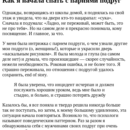
Как я начала спать с парнями подруг
Однажды, возвращаясь из школы домой, я поднялась на свой
этаж и увидела, что на двери кто-то нацарапал: «сука».
Сначала я подумала: «Ладно, не переживай, может быть, это
не про тебя». Но на самом деле я прекрасно понимала, кому
посвящение. И главное, за что.
У меня была интрижка с парнем подруги, о чем узнали другие
мои подруги (о, женщины!), которые и украсили дверь
«наскальным рисунком». Я была молода и глупа (на самом
деле нет) и думала, что произошедшее — скорее случайность,
нежели необходимость. Роковая ошибка, и не более того. Я
страшно переживала, но отношения с подругой удалось
сохранить, end of story.
Я была уверена, что инцидент исчерпан и должен
послужить хорошим уроком, ведь мне было и
стыдно, и больно, и страшно потерять дружбу
Казалось бы, я все поняла и твердо решила никогда больше
так не поступать, но затем, к моему большому удивлению, эта
ситуация начала повторяться. Возникло то, что психологи
называют поведенческим паттерном. Раз за разом я
обнаруживала себя с мужчинами своих подруг при очень