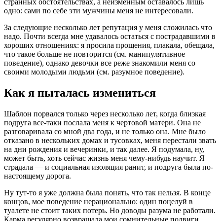
странных обстоятельствах, а неизменным оставалось лишь
одно: сами по себе эти мужчины меня не интересовали.
За следующие несколько лет репутация у меня сложилась что
надо. Почти всегда мне удавалось остаться с пострадавшими в
хороших отношениях: я просила прощения, плакала, обещала,
что такое больше не повторится (см. манипулятивное
поведение), однако девочки все реже знакомили меня со
своими молодыми людьми (см. разумное поведение).
Как я пыталась измениться
Шаблон порвался только через несколько лет, когда близкая
подруга все-таки послала меня к чертовой матери. Она не
разговаривала со мной два года, и не только она. Мне было
отказано в нескольких домах и тусовках, меня перестали звать
на дни рождения и вечеринки, и так далее. Я подумала, ну,
может быть, хоть сейчас жизнь меня чему-нибудь научит. Я
страдала — и социальная изоляция ранит, и подруга была по-
настоящему дорога.
Ну тут-то я уже должна была понять, что так нельзя. В конце
концов, мое поведение нерационально: один поцелуй в
туалете не стоит таких потерь. Но доводы разума не работали.
Карма регулярно возвращала мои сомнительные подвиги