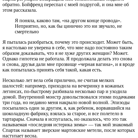
обратно. Бойфренд переспал с моей подругой, и она мне об
этом рассказала.
Я поняла, каково там, «на другом конце провода».
Неприятно, но, как бы цинично это ни звучало, не
смертельно
Я пыталась разобраться, почему это происходит. Может быть,
я настолько не уверена в себе, что мне надо постоянно таким
образом доказывать, что я не хуже других женщин? Может.
Однако гипотеза не работала. Я продолжала делать это снова
и снова, друзья дали мне прозвище «черная вагина», и я вроде
как попыталась принять себя такой, какая есть.
Несколько лет вела себя прилично, не считая мелких
шалостей: например, приходила на вечеринку в кожаных
легинсах, по-быстрому разбивала несколько пар и уходила
домой. Внутренний монстр довольствовался этими подачками
три года, но недавно меня накрыло новой волной. Эпизоды
посыпались один за другим, я, как ребенок, ворвавшийся на
шоколадную фабрику, взялась за старое, и все полетело в
тартарары. Сначала я испугалась, но оказалось, что это так
называемая «последняя истерика зимы» — так мой знакомый
Спартак называет зверские мартовские метели, после которых
наступает весна.