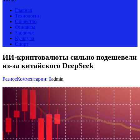
Главная
Технологии
Общество
Финансы
Здоровье
Культура
Спорт
ИИ-криптовалюты сильно подешевели
из-за китайского DeepSeek
Разное
Комментарии: 0
admin