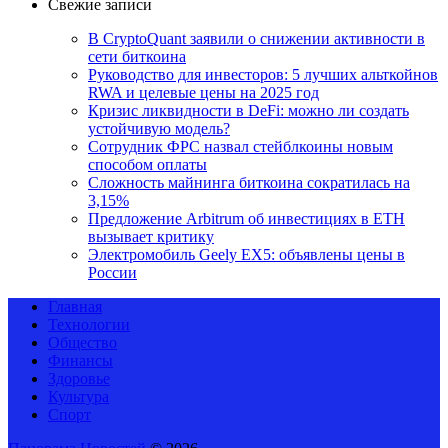
Свежие записи
В CryptoQuant заявили о снижении активности в
сети биткоина
Руководство для инвесторов: 5 лучших альткойнов
RWA и целевые цены на 2025 год
Кризис ликвидности в DeFi: можно ли создать
устойчивую модель?
Сотрудник ФРС назвал стейблкоины новым
способом оплаты
Сложность майнинга биткоина сократилась на
3,15%
Предложение Arbitrum об инвестициях в ETH
вызывает критику
Электромобиль Geely EX5: объявлены цены в
России
Главная
Технологии
Общество
Финансы
Здоровье
Культура
Спорт