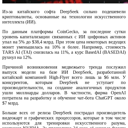
Из-за китайского софта DeepSeek сильно подешевели
криптовалюты, основанные на технологии искусственного
интеллекта (ИИ).
По данным платформы CoinGecko, за последние сутки
уровень капитализации связанных с ИИ цифровых активов
упал на 5% до $38,4 млрд. При этом цена некоторых ведущих
монет уменьшилась на 10% и более. Например, стоимость
TARS AI (TAI) снизилась на 11%, а курс BasedAI (BASEDAI)
рухнул на 12%.
Причиной возникновения медвежьего тренда послужил
выпуск модели на базе ИИ DeepSeek, разработанной
китайской компанией High-Flyer всего лишь за $6 млн. У
конкурентов, которым DeepSeek не уступает по
производительности, на создание аналогичных продуктов
ушли миллиарды долларов. В частности, фирма OpenAI
потратила на разработку и обучение чат-бота ChatGPT около
$7 млрд.
Больше всех от релиза DeepSeek пострадал производитель
видеокарт и графических процессоров, которые в том числе
используются для тренировки искусственного разума,