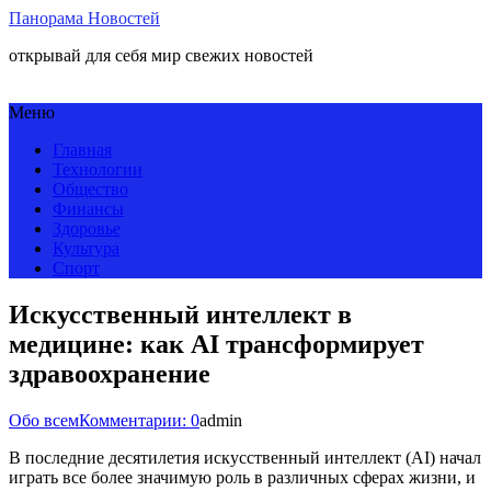
Панорама Новостей
открывай для себя мир свежих новостей
Меню
Главная
Технологии
Общество
Финансы
Здоровье
Культура
Спорт
Искусственный интеллект в
медицине: как AI трансформирует
здравоохранение
Обо всем
Комментарии: 0
admin
В последние десятилетия искусственный интеллект (AI) начал
играть все более значимую роль в различных сферах жизни, и